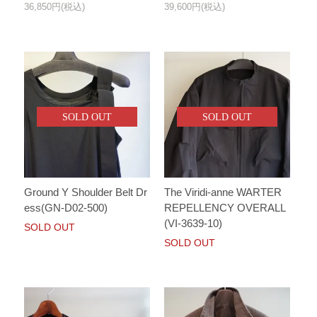
36,850円(税込)
39,600円(税込)
SOLD OUT
SOLD OUT
Ground Y Shoulder Belt Dr
The Viridi-anne WARTER
ess(GN-D02-500)
REPELLENCY OVERALL
(VI-3639-10)
SOLD OUT
SOLD OUT