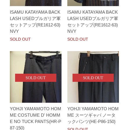
ISAMU KATAYAMA BACK
ISAMU KATAYAMA BACK
LASH USEDブルガリア軍
LASH USEDブルガリア軍
セットアップ(RE1612-63)
セットアップ(RE1612-63)
NVY
NVY
SOLD OUT
SOLD OUT
SOLD OUT
SOLD OUT
YOHJI YAMAMOTO HOM
YOHJI YAMAMOTO HOM
ME COSTUME D' HOMM
ME スーツギャバ ノータ
E NO TUCK PANTS(HR-P
ックパンツ(HE-P86-150)
87-150)
SOLD OUT