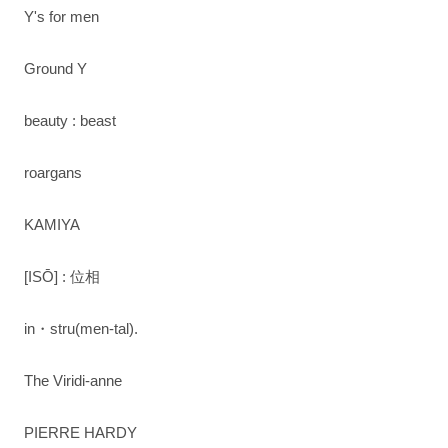
Y's for men
Ground Y
beauty : beast
roargans
KAMIYA
[ISŌ] : 位相
in・stru(men-tal).
The Viridi-anne
PIERRE HARDY