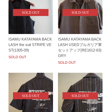
SOLD OUT
SOLD OUT
ISAMU KATAYAMA BACK
ISAMU KATAYAMA BACK
LASH the suit STRIPE VE
LASH USEDブルガリア軍
ST(1305-09)
セットアップ(RE1612-63)
GRY
SOLD OUT
SOLD OUT
SOLD OUT
SOLD OUT