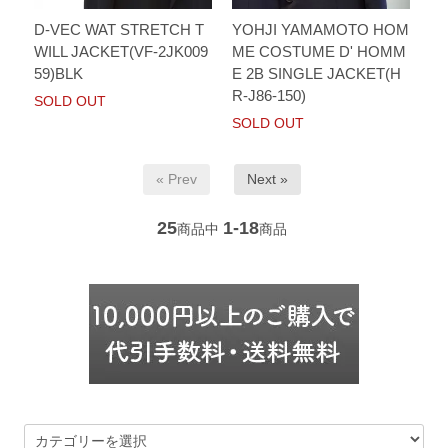
D-VEC WAT STRETCH T
YOHJI YAMAMOTO HOM
WILL JACKET(VF-2JK009
ME COSTUME D' HOMM
59)BLK
E 2B SINGLE JACKET(H
R-J86-150)
SOLD OUT
SOLD OUT
« Prev
Next »
25
1-18
商品中
商品