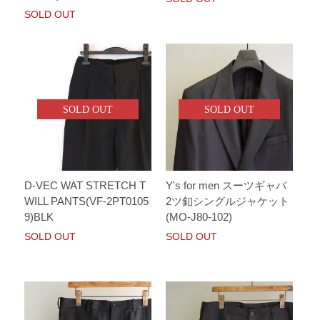
SOLD OUT
SOLD OUT
SOLD OUT
D-VEC WAT STRETCH T
Y's for men スーツギャバ
WILL PANTS(VF-2PT0105
2ツ釦シングルジャケット
9)BLK
(MO-J80-102)
SOLD OUT
SOLD OUT