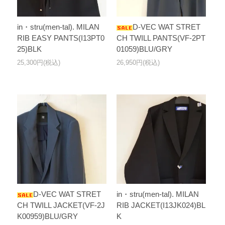
in・stru(men-tal). MILAN
D-VEC WAT STRET
RIB EASY PANTS(I13PT0
CH TWILL PANTS(VF-2PT
25)BLK
01059)BLU/GRY
25,300円(税込)
26,950円(税込)
D-VEC WAT STRET
in・stru(men-tal). MILAN
CH TWILL JACKET(VF-2J
RIB JACKET(I13JK024)BL
K00959)BLU/GRY
K