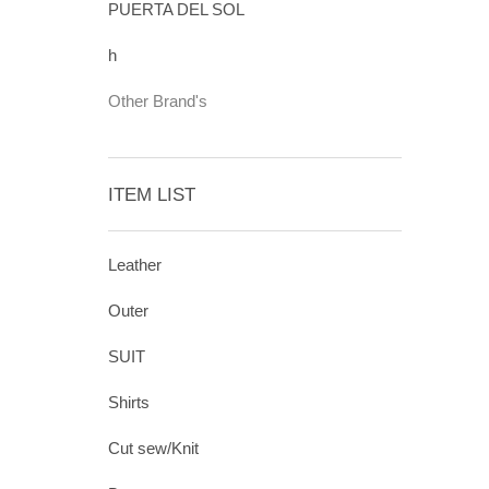
PUERTA DEL SOL
h
Other Brand's
ITEM LIST
Leather
Outer
SUIT
Shirts
Cut sew/Knit