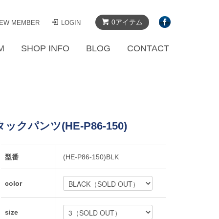
0アイテム
EW MEMBER
LOGIN
M
SHOP INFO
BLOG
CONTACT
ックパンツ(HE-P86-150)
型番
(HE-P86-150)BLK
color
size