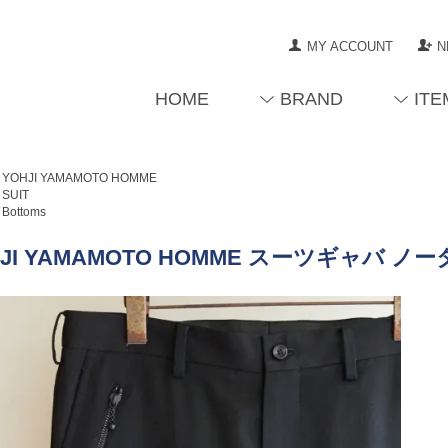
MY ACCOUNT
N
HOME
BRAND
ITE
YOHJI YAMAMOTO HOMME
SUIT
Bottoms
JI YAMAMOTO HOMME スーツギャバ ノータ