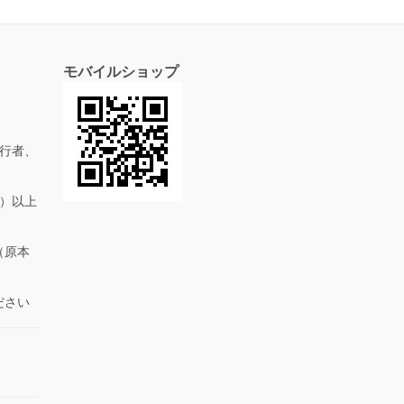
モバイルショップ
行者、
抜）以上
（原本
ださい