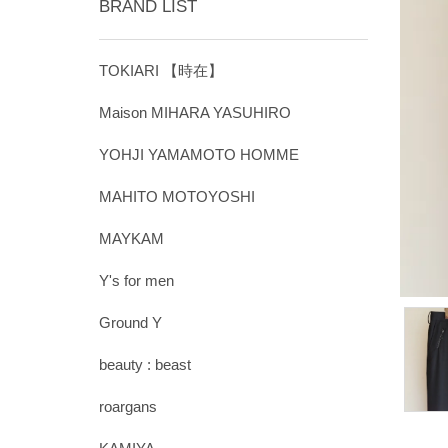
BRAND LIST
TOKIARI 【時在】
Maison MIHARA YASUHIRO
YOHJI YAMAMOTO HOMME
MAHITO MOTOYOSHI
MAYKAM
Y's for men
Ground Y
beauty : beast
roargans