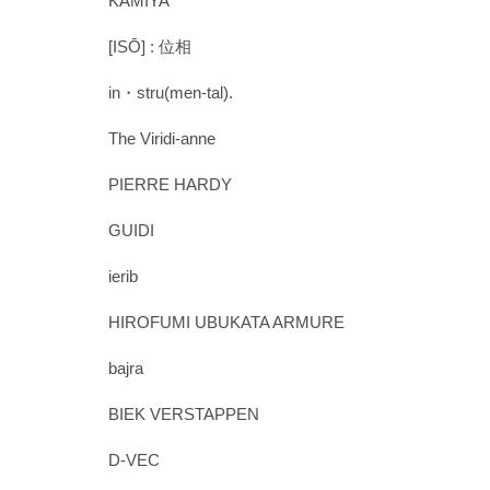
KAMIYA
[ISŌ] : 位相
in・stru(men-tal).
The Viridi-anne
PIERRE HARDY
GUIDI
ierib
HIROFUMI UBUKATA ARMURE
bajra
BIEK VERSTAPPEN
D-VEC