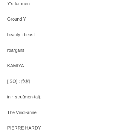
Y's for men
Ground Y
beauty : beast
roargans
KAMIYA
[ISŌ] : 位相
in・stru(men-tal).
The Viridi-anne
PIERRE HARDY