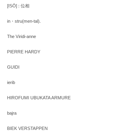
[ISŌ] : 位相
in・stru(men-tal).
The Viridi-anne
PIERRE HARDY
GUIDI
ierib
HIROFUMI UBUKATA ARMURE
bajra
BIEK VERSTAPPEN