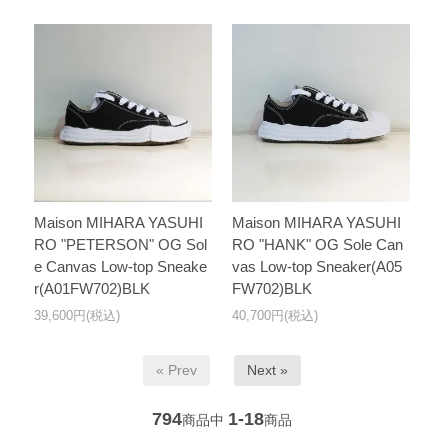
Maison MIHARA YASUHI
Maison MIHARA YASUHI
RO "PETERSON" OG Sol
RO "HANK" OG Sole Can
e Canvas Low-top Sneake
vas Low-top Sneaker(A05
r(A01FW702)BLK
FW702)BLK
39,600円(税込)
40,700円(税込)
« Prev
Next »
794
1-18
商品中
商品