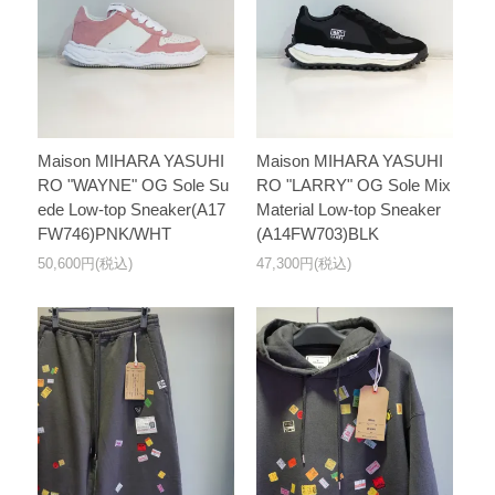
Maison MIHARA YASUHI
Maison MIHARA YASUHI
RO "WAYNE" OG Sole Su
RO "LARRY" OG Sole Mix
ede Low-top Sneaker(A17
Material Low-top Sneaker
FW746)PNK/WHT
(A14FW703)BLK
50,600円(税込)
47,300円(税込)