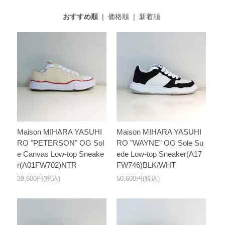
おすすめ順
|
価格順
|
新着順
Maison MIHARA YASUHI
Maison MIHARA YASUHI
RO "PETERSON" OG Sol
RO "WAYNE" OG Sole Su
e Canvas Low-top Sneake
ede Low-top Sneaker(A17
r(A01FW702)NTR
FW746)BLK/WHT
39,600円(税込)
50,600円(税込)