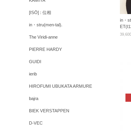
KAMIYA
[ISŌ] : 位相
in・st
in・stru(men-tal).
ET(I
39,6
The Viridi-anne
PIERRE HARDY
GUIDI
ierib
HIROFUMI UBUKATA ARMURE
bajra
BIEK VERSTAPPEN
D-VEC