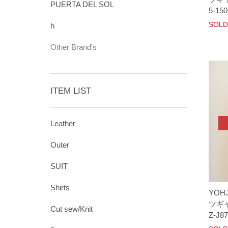
PUERTA DEL SOL
5-150
SOLD
h
Other Brand's
ITEM LIST
Leather
Outer
SUIT
Shirts
YOH
ツギ
Cut sew/Knit
Z-J87