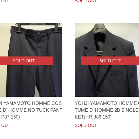
 OUT
SOLD OUT
SOLD OUT
SOLD OUT
JI YAMAMOTO HOMME COS
YOHJI YAMAMOTO HOMME
 D' HOMME NO TUCK PANT
TUME D' HOMME 2B SINGLE
-P87-150)
KET(HR-J86-150)
 OUT
SOLD OUT