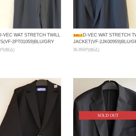
D-VEC WAT STRETCH TWILL
D-VEC WAT STRETCH T
S(VF-2PT01059)BLU/GRY
JACKET(VF-2JK00959)BLU/G
50円(税込)
36,850円(税込)
SOLD OUT