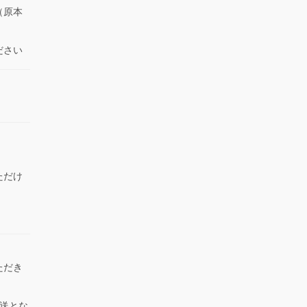
（原本
ださい
ただけ
）
ただき
送とな