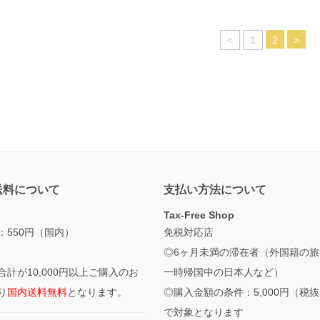
<
1
2
>
送料について
支払い方法について
Tax-Free Shop
：550円（国内）
免税対応店
◎6ヶ月未満の滞在者（外国籍の旅
合計が10,000円以上ご購入のお
一時帰国中の日本人など）
り
国内送料無料
となります。
◎購入金額の条件：5,000円（税
で対象となります