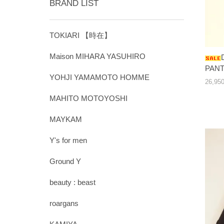
BRAND LIST
TOKIARI 【時在】
Maison MIHARA YASUHIRO
PANT
YOHJI YAMAMOTO HOMME
26,9
MAHITO MOTOYOSHI
MAYKAM
Y's for men
Ground Y
beauty : beast
roargans