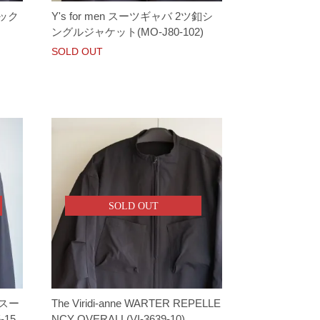
タック
Y's for men スーツギャバ 2ツ釦シ
ングルジャケット(MO-J80-102)
SOLD OUT
SOLD OUT
 スー
The Viridi-anne WARTER REPELLE
15
NCY OVERALL(VI-3639-10)