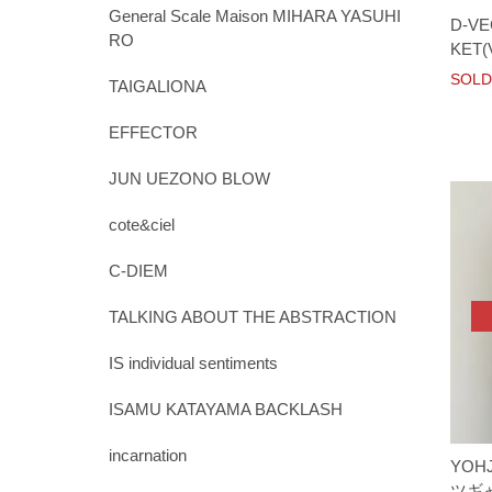
General Scale Maison MIHARA YASUHI
D-VE
RO
KET(
SOLD
TAIGALIONA
EFFECTOR
JUN UEZONO BLOW
cote&ciel
C-DIEM
TALKING ABOUT THE ABSTRACTION
IS individual sentiments
ISAMU KATAYAMA BACKLASH
incarnation
YOH
ツギャ