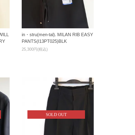
WILL
in・stru(men-tal). MILAN RIB EASY
RY
PANTS(I13PT025)BLK
25,300円(税込)
SOLD OUT