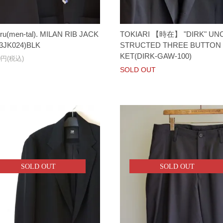
ru(men-tal). MILAN RIB JACK
TOKIARI 【時在】 "DIRK" UN
13JK024)BLK
STRUCTED THREE BUTTON
KET(DIRK-GAW-100)
00円(税込)
SOLD OUT
SOLD OUT
SOLD OUT