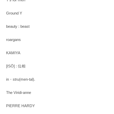
Ground Y
beauty : beast
roargans
KAMIYA
[ISŌ] : 位相
in・stru(men-tal).
The Viridi-anne
PIERRE HARDY