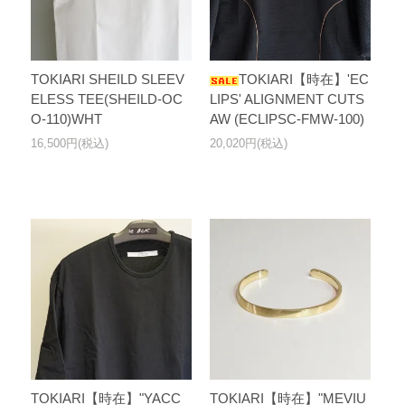
TOKIARI SHEILD SLEEV
TOKIARI【時在】'EC
ELESS TEE(SHEILD-OC
LIPS' ALIGNMENT CUTS
O-110)WHT
AW (ECLIPSC-FMW-100)
16,500円(税込)
20,020円(税込)
TOKIARI【時在】"YACC
TOKIARI【時在】"MEVIU