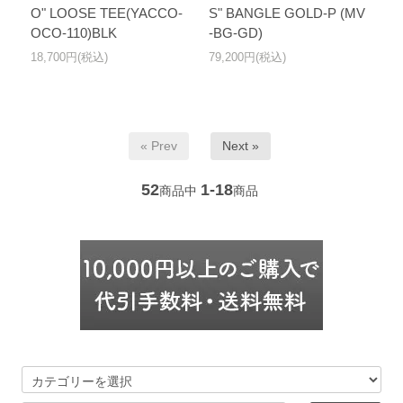
O" LOOSE TEE(YACCO-
S" BANGLE GOLD-P (MV
OCO-110)BLK
-BG-GD)
18,700円(税込)
79,200円(税込)
« Prev
Next »
52
1-18
商品中
商品