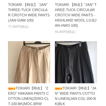
TOKIARI 【時在】 "JAN"
TOKIARI 【時在】”JAN” T
THREE-TUCK CIRCULA
HREE-TUCK CIRCULAR
R CROTCH WIDE PANTS
CROTCH WIDE PANTS -
(JAN-GAW-100)
HIGHLAND WOOL 1.0.0(J
AN-HWO-100)
77,000円(税込)
59,400円(税込)
TOKIARI【時在】 "Z
TOKIARI【時在】"JA
ERO" HAKAMA PANTS C
N" WIDE PANTS COTTO
OTTON LINEN(ZERO-CL
N LINEN(JAN-COL-200-B
T-100-BK)MOC.BRW
K)BLK