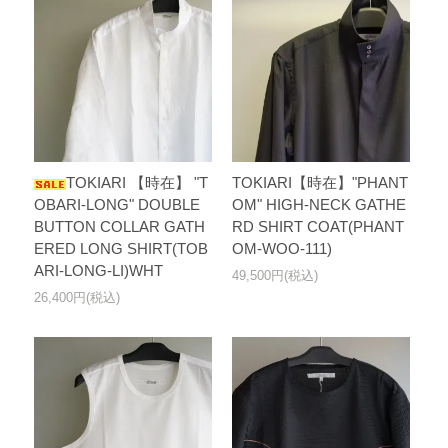
TOKIARI 【時在】 "T
TOKIARI【時在】"PHANT
OBARI-LONG" DOUBLE
OM" HIGH-NECK GATHE
BUTTON COLLAR GATH
RD SHIRT COAT(PHANT
ERED LONG SHIRT(TOB
OM-WOO-111)
ARI-LONG-LI)WHT
49,500円(税込)
26,400円(税込)