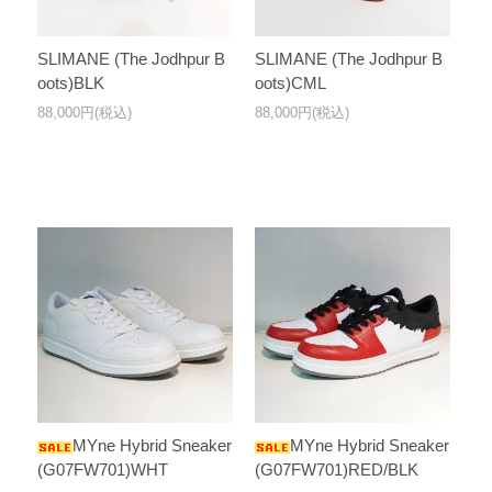
SLIMANE (The Jodhpur B
SLIMANE (The Jodhpur B
oots)BLK
oots)CML
88,000円(税込)
88,000円(税込)
MYne Hybrid Sneaker
MYne Hybrid Sneaker
(G07FW701)WHT
(G07FW701)RED/BLK