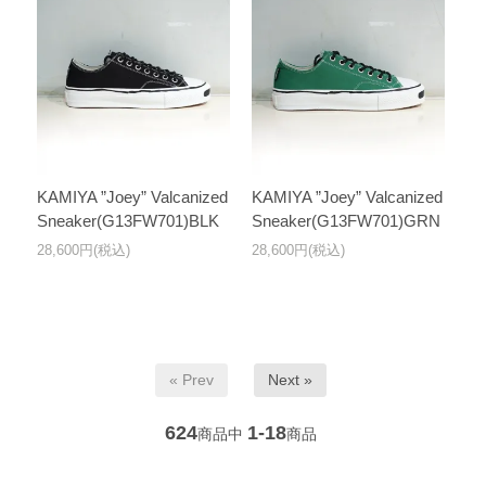
KAMIYA ”Joey” Valcanized
KAMIYA ”Joey” Valcanized
Sneaker(G13FW701)BLK
Sneaker(G13FW701)GRN
28,600円(税込)
28,600円(税込)
« Prev
Next »
624
1-18
商品中
商品