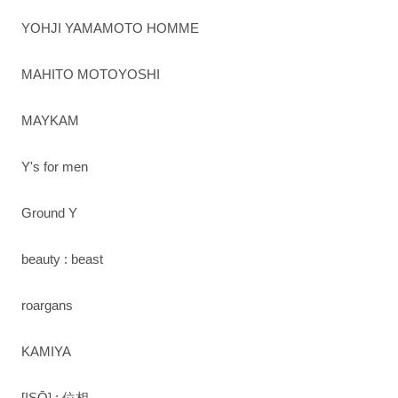
YOHJI YAMAMOTO HOMME
MAHITO MOTOYOSHI
MAYKAM
Y's for men
Ground Y
beauty : beast
roargans
KAMIYA
[ISŌ] : 位相