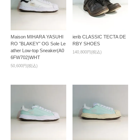
Maison MIHARA YASUHI
ierib CLASSIC TECTA DE
RO "BLAKEY" OG Sole Le
RBY SHOES
ather Low-top Sneaker(A0
140,800円(税込)
6FW702)WHT
50,600円(税込)