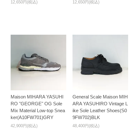
12,650円(税込)
12,650円(税込)
Maison MIHARA YASUHI
General Scale Maison MIH
RO "GEORGE" OG Sole
ARA YASUHIRO Vintage L
Mix Material Low-top Snea
ike Sole Leather Shoes(S0
ker(A10FW701)GRY
9FW702)BLK
42,900円(税込)
48,400円(税込)