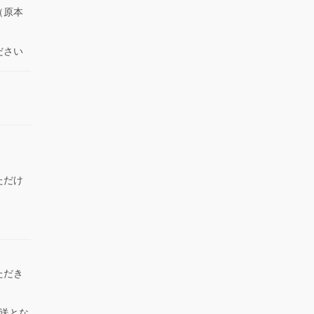
（原本
ださい
ただけ
）
ただき
送とな