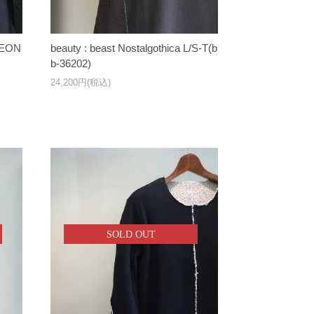
LEON
beauty : beast Nostalgothica L/S-T(b
b-36202)
24,200円(税込)
SOLD OUT