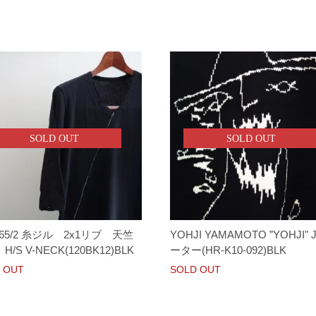
SOLD OUT
SOLD OUT
ra 65/2 糸ジル 2x1リブ 天竺
YOHJI YAMAMOTO ”YOHJI"
/S V-NECK(120BK12)BLK
ーター(HR-K10-092)BLK
 OUT
SOLD OUT