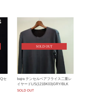
SOLD OUT
 JQセ
bajra テンセルベアフライス二重レ
イヤードL/S(121BK03)GRY/BLK
SOLD OUT