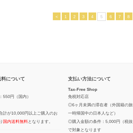
<
1
2
3
4
5
6
7
8
送料について
支払い方法について
Tax-Free Shop
：550円（国内）
免税対応店
◎6ヶ月未満の滞在者（外国籍の旅
合計が10,000円以上ご購入のお
一時帰国中の日本人など）
り
国内送料無料
となります。
◎購入金額の条件：5,000円（税
で対象となります