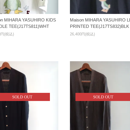
on MIHARA YASUHIRO KIDS
Maison MIHARA YASUHIRO 
LE TEE(J17TS811)WHT
PRINTED TEE(J17TS832)BLK
00円(税込)
26,400円(税込)
SOLD OUT
SOLD OUT