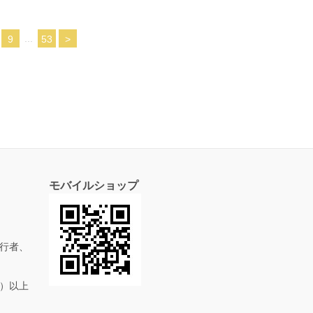
...
9
53
>
モバイルショップ
行者、
抜）以上