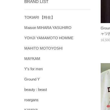
BRAND LIST
TOKIARI 【時在】
Maison MIHARA YASUHIRO
Gro
ャツ(G
YOHJI YAMAMOTO HOMME
16,5
MAHITO MOTOYOSHI
MAYKAM
Y's for men
Ground Y
beauty : beast
roargans