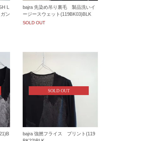
SH L
bajra 先染め吊り裏毛 製品洗いイ
ィガン
ージースウェット(119BK03)BLK
SOLD OUT
SOLD OUT
1)B
bajra 強撚フライス プリント(119
BK22)BLK