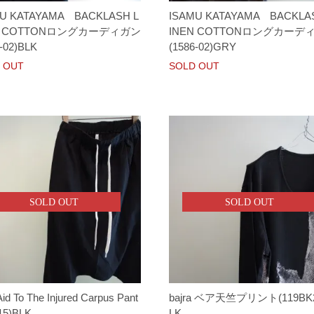
U KATAYAMA BACKLASH L
ISAMU KATAYAMA BACKLA
N COTTONロングカーディガン
INEN COTTONロングカーデ
-02)BLK
(1586-02)GRY
 OUT
SOLD OUT
SOLD OUT
SOLD OUT
 Aid To The Injured Carpus Pant
bajra ベア天竺プリント(119BK2
15)BLK
LK