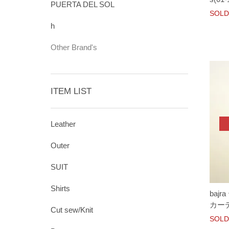
PUERTA DEL SOL
SOLD
h
Other Brand's
ITEM LIST
Leather
Outer
SUIT
Shirts
baj
カーデ
Cut sew/Knit
SOLD