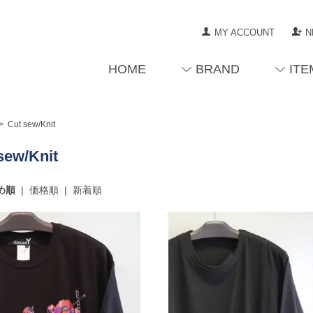
MY ACCOUNT
N
HOME
BRAND
ITE
>
Cut sew/Knit
sew/Knit
め順
|
価格順
|
新着順