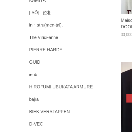
KAMIYA
[ISŌ] : 位相
Mais
in・stru(men-tal).
DOOD
33,0
The Viridi-anne
PIERRE HARDY
GUIDI
ierib
HIROFUMI UBUKATA ARMURE
bajra
BIEK VERSTAPPEN
D-VEC