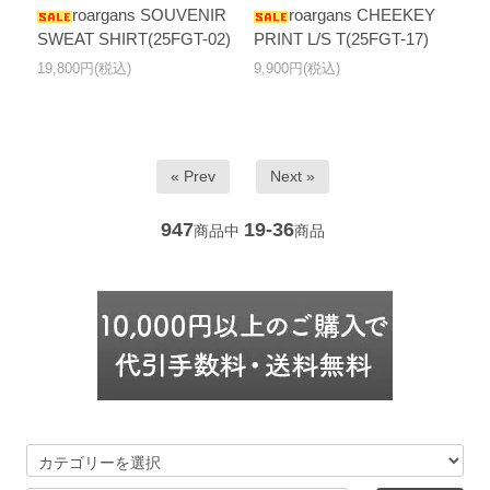
roargans SOUVENIR
roargans CHEEKEY
SWEAT SHIRT(25FGT-02)
PRINT L/S T(25FGT-17)
19,800円(税込)
9,900円(税込)
« Prev
Next »
947
19-36
商品中
商品