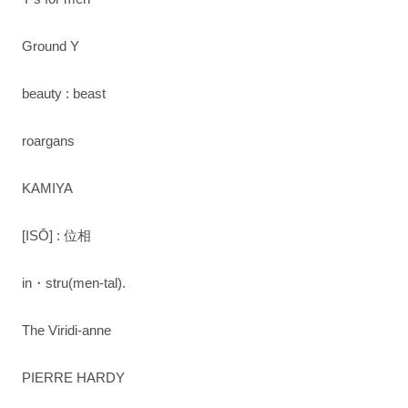
Ground Y
beauty : beast
roargans
KAMIYA
[ISŌ] : 位相
in・stru(men-tal).
The Viridi-anne
PIERRE HARDY