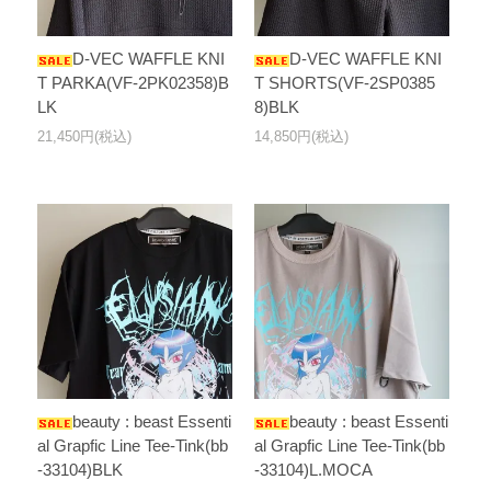
D-VEC WAFFLE KNI
D-VEC WAFFLE KNI
T PARKA(VF-2PK02358)B
T SHORTS(VF-2SP0385
LK
8)BLK
21,450円(税込)
14,850円(税込)
beauty : beast Essenti
beauty : beast Essenti
al Grapfic Line Tee-Tink(bb
al Grapfic Line Tee-Tink(bb
-33104)BLK
-33104)L.MOCA