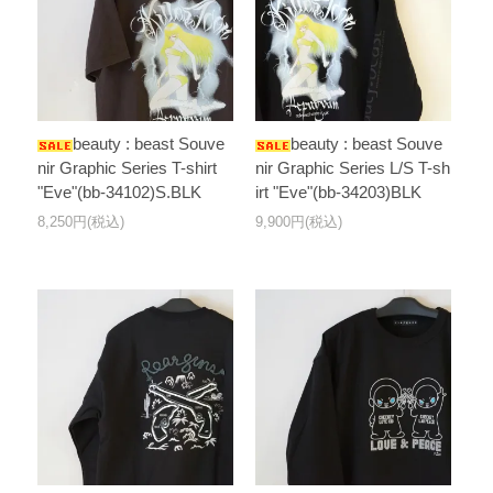
beauty : beast Souve
beauty : beast Souve
nir Graphic Series T-shirt
nir Graphic Series L/S T-sh
"Eve"(bb-34102)S.BLK
irt "Eve"(bb-34203)BLK
8,250円(税込)
9,900円(税込)