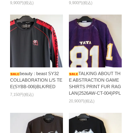
9,900円(税込)
9,900円(税込)
beauty : beast SY32
TALKING ABOUT TH
COLLABORATION L/S TE
E ABSTRACTION GAME
E(SYBB-006)BLK/RED
SHIRTS PRINT FUR RAG
LAN(2526AW-CT-004)PPL
7,150円(税込)
20,900円(税込)