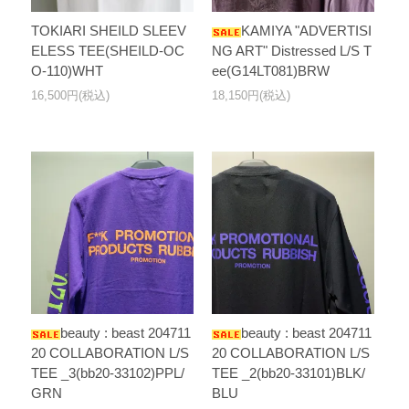
TOKIARI SHEILD SLEEV
KAMIYA "ADVERTISI
ELESS TEE(SHEILD-OC
NG ART" Distressed L/S T
O-110)WHT
ee(G14LT081)BRW
16,500円(税込)
18,150円(税込)
beauty : beast 204711
beauty : beast 204711
20 COLLABORATION L/S
20 COLLABORATION L/S
TEE _3(bb20-33102)PPL/
TEE _2(bb20-33101)BLK/
GRN
BLU