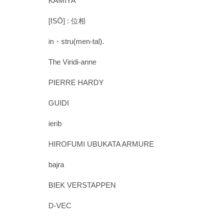
KAMIYA
[ISŌ] : 位相
in・stru(men-tal).
The Viridi-anne
PIERRE HARDY
GUIDI
ierib
HIROFUMI UBUKATA ARMURE
bajra
BIEK VERSTAPPEN
D-VEC