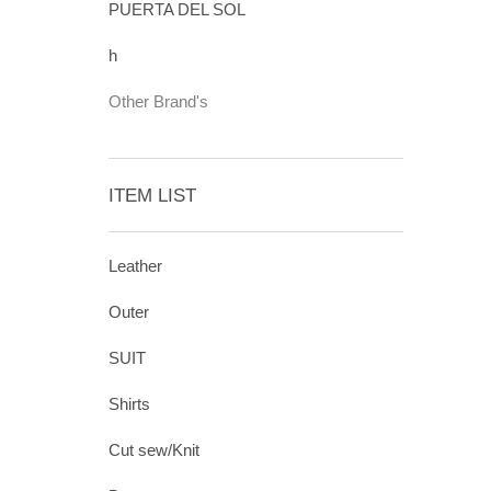
PUERTA DEL SOL
h
Other Brand's
ITEM LIST
Leather
Outer
SUIT
Shirts
Cut sew/Knit