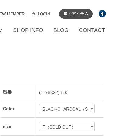
0アイテム
EW MEMBER
LOGIN
M
SHOP INFO
BLOG
CONTACT
型番
(119BK22)BLK
Color
size