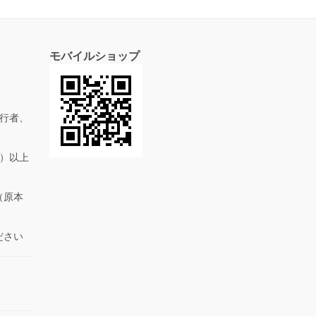
モバイルショップ
行者、
抜）以上
（原本
ださい