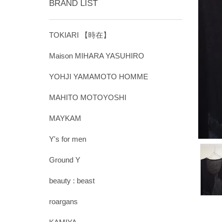
BRAND LIST
TOKIARI 【時在】
Maison MIHARA YASUHIRO
YOHJI YAMAMOTO HOMME
MAHITO MOTOYOSHI
MAYKAM
Y's for men
Ground Y
beauty : beast
roargans