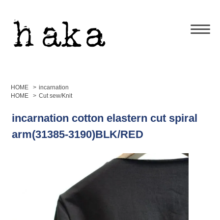
HOME
>
incarnation
HOME
>
Cut sew/Knit
incarnation cotton elastern cut spiral
arm(31385-3190)BLK/RED