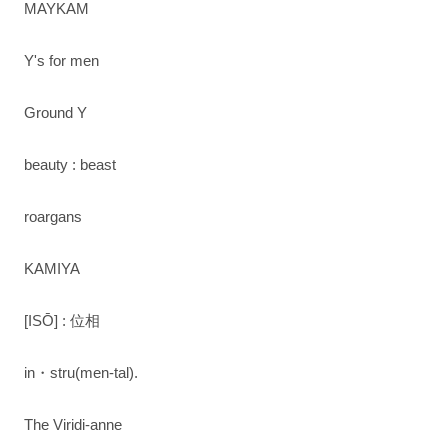
MAYKAM
Y's for men
Ground Y
beauty : beast
roargans
KAMIYA
[ISŌ] : 位相
in・stru(men-tal).
The Viridi-anne