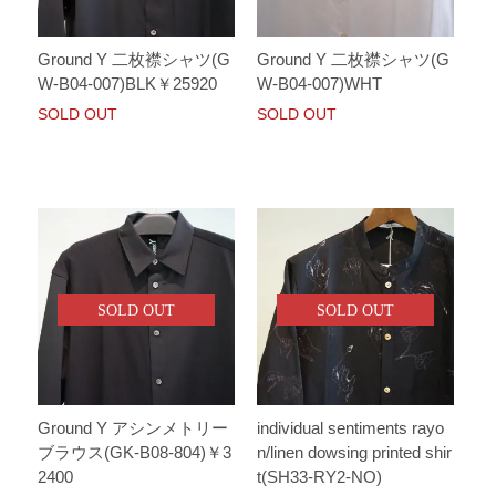
Ground Y 二枚襟シャツ(G
Ground Y 二枚襟シャツ(G
W-B04-007)BLK￥25920
W-B04-007)WHT
SOLD OUT
SOLD OUT
SOLD OUT
SOLD OUT
Ground Y アシンメトリー
individual sentiments rayo
ブラウス(GK-B08-804)￥3
n/linen dowsing printed shir
2400
t(SH33-RY2-NO)