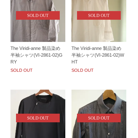
SOLD OUT
SOLD OUT
The Viridi-anne 製品染め
The Viridi-anne 製品染め
半袖シャツ(VI-2861-02)G
半袖シャツ(VI-2861-02)W
RY
HT
SOLD OUT
SOLD OUT
SOLD OUT
SOLD OUT