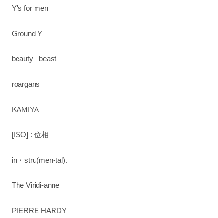
Y's for men
Ground Y
beauty : beast
roargans
KAMIYA
[ISŌ] : 位相
in・stru(men-tal).
The Viridi-anne
PIERRE HARDY