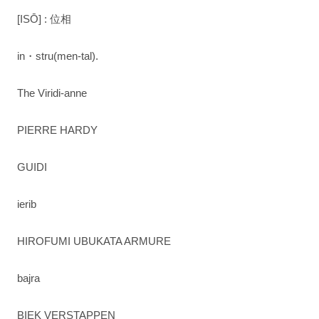
[ISŌ] : 位相
in・stru(men-tal).
The Viridi-anne
PIERRE HARDY
GUIDI
ierib
HIROFUMI UBUKATA ARMURE
bajra
BIEK VERSTAPPEN