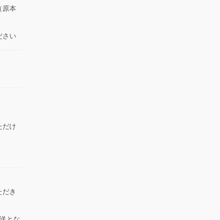
（原本
ださい
ただけ
）
ただき
送とな