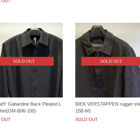
 OUT
SOLD OUT
SOLD OUT
dY Gabardine Back Pleated L
BIEK VERSTAPPEN rugger shi
hirt(GM-B06-100)
15B-M)
 OUT
SOLD OUT