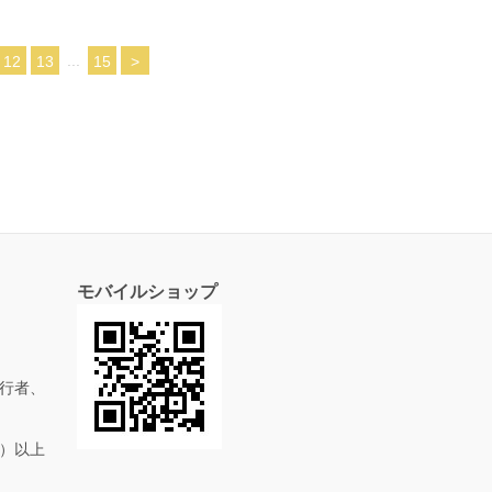
...
12
13
15
>
モバイルショップ
行者、
抜）以上