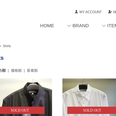
MY ACCOUNT
N
HOME
BRAND
ITE
>
Shirts
ts
め順
|
価格順
|
新着順
SOLD OUT
SOLD OUT