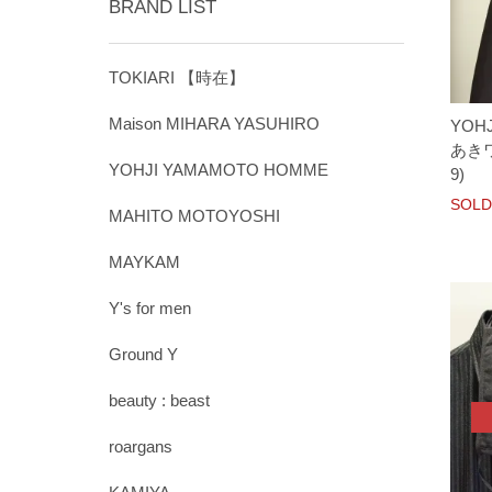
BRAND LIST
TOKIARI 【時在】
Maison MIHARA YASUHIRO
YOH
あきワ
YOHJI YAMAMOTO HOMME
9)
SOLD
MAHITO MOTOYOSHI
MAYKAM
Y's for men
Ground Y
beauty : beast
roargans