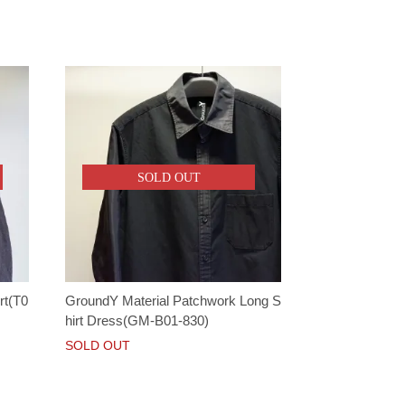
SOLD OUT
rt(T0
GroundY Material Patchwork Long S
hirt Dress(GM-B01-830)
SOLD OUT