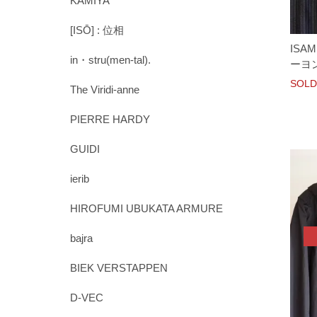
KAMIYA
[ISŌ] : 位相
ISAM
in・stru(men-tal).
ーヨン
SOLD
The Viridi-anne
PIERRE HARDY
GUIDI
ierib
HIROFUMI UBUKATA ARMURE
bajra
BIEK VERSTAPPEN
D-VEC