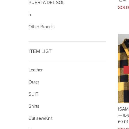
PUERTA DEL SOL
SOLD
h
Other Brand's
ITEM LIST
Leather
Outer
SUIT
Shirts
ISAM
ール
Cut sew/Knit
60-0