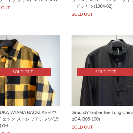
ードシャツ(1964-02)
 OUT
SOLD OUT
SOLD OUT
SOLD OUT
UKATAYAMA BACKLASH ウ
GroundY Gabardine Long China
チェック ストレッチシャツ(19
t(GA-B05-100)
1)YEL
SOLD OUT