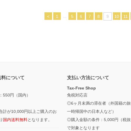
...
<
1
5
6
7
8
9
10
11
送料について
支払い方法について
Tax-Free Shop
：550円（国内）
免税対応店
◎6ヶ月未満の滞在者（外国籍の旅
合計が10,000円以上ご購入のお
一時帰国中の日本人など）
り
国内送料無料
となります。
◎購入金額の条件：5,000円（税
で対象となります