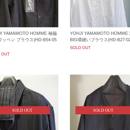
JI YAMAMOTO HOMME 袖脇
YOHJI YAMAMOTO HOMME
ッペン ブラウス(HD-B54-05
BIG環縫いブラウス(HD-B27-02
SOLD OUT
 OUT
SOLD OUT
SOLD OUT