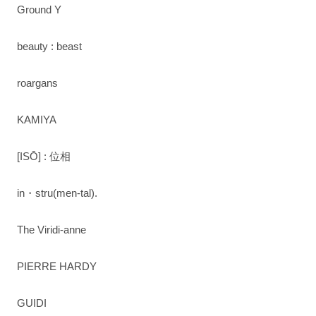
Ground Y
beauty : beast
roargans
KAMIYA
[ISŌ] : 位相
in・stru(men-tal).
The Viridi-anne
PIERRE HARDY
GUIDI