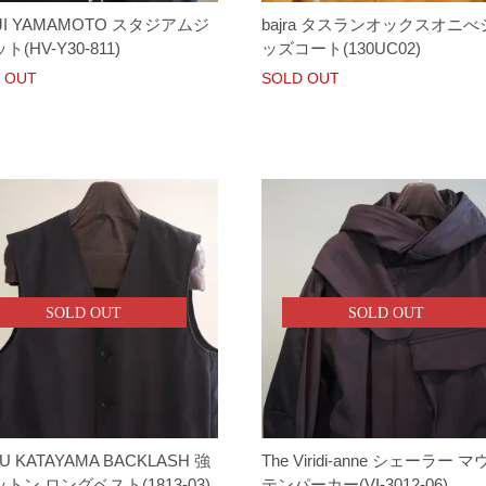
JI YAMAMOTO スタジアムジ
bajra タスランオックスオニべ
(HV-Y30-811)
ッズコート(130UC02)
 OUT
SOLD OUT
SOLD OUT
SOLD OUT
U KATAYAMA BACKLASH 強
The Viridi-anne シェーラー 
トン ロングベスト(1813-03)
テンパーカー(VI-3012-06)