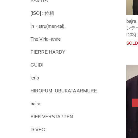
KAMIYA
[ISŌ] : 位相
baj
in・stru(men-tal).
ンテー
D03)
The Viridi-anne
SOLD
PIERRE HARDY
GUIDI
ierib
HIROFUMI UBUKATA ARMURE
bajra
BIEK VERSTAPPEN
D-VEC