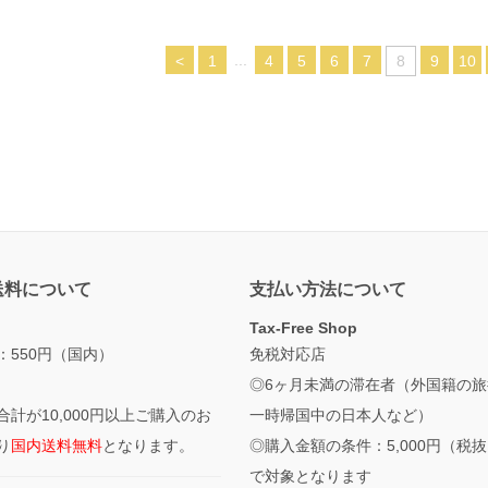
...
<
1
4
5
6
7
8
9
10
送料について
支払い方法について
Tax-Free Shop
：550円（国内）
免税対応店
◎6ヶ月未満の滞在者（外国籍の旅
合計が10,000円以上ご購入のお
一時帰国中の日本人など）
り
国内送料無料
となります。
◎購入金額の条件：5,000円（税
で対象となります