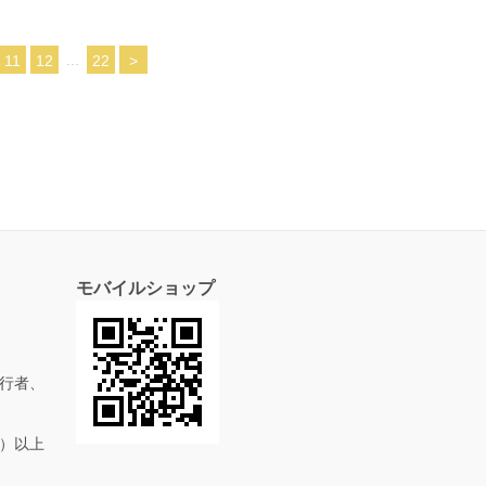
...
11
12
22
>
モバイルショップ
行者、
抜）以上