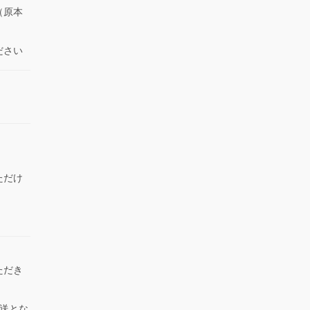
（原本
ださい
ただけ
）
ただき
送とな