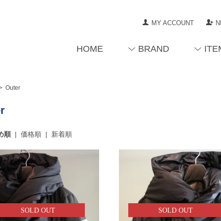
MY ACCOUNT
N
HOME
BRAND
ITE
>
Outer
r
め順
|
価格順
|
新着順
SOLD OUT
SOLD OUT