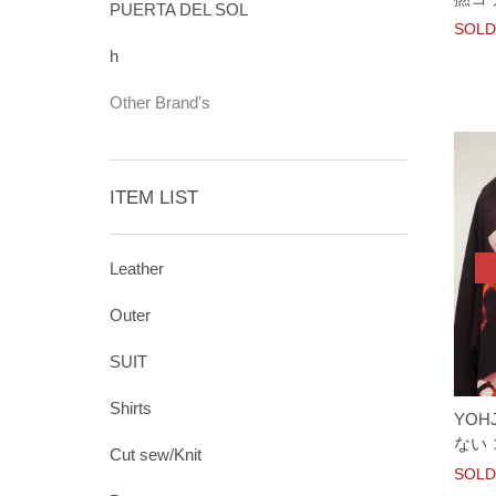
PUERTA DEL SOL
SOLD
h
Other Brand's
ITEM LIST
Leather
Outer
SUIT
Shirts
YOH
ない コ
Cut sew/Knit
SOLD