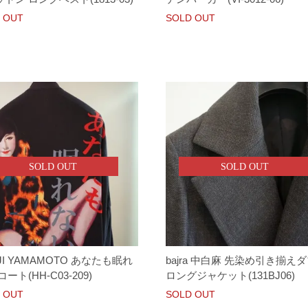
 OUT
SOLD OUT
SOLD OUT
SOLD OUT
JI YAMAMOTO あなたも眠れ
bajra 中白麻 先染め引き揃え
ート(HH-C03-209)
ロングジャケット(131BJ06)
 OUT
SOLD OUT