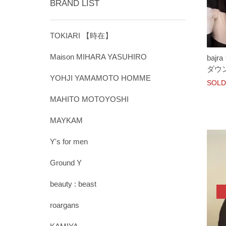
BRAND LIST
TOKIARI 【時在】
Maison MIHARA YASUHIRO
baj
ダウン
YOHJI YAMAMOTO HOMME
SOLD
MAHITO MOTOYOSHI
MAYKAM
Y's for men
Ground Y
beauty : beast
roargans