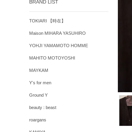
BRAND LIST
TOKIARI 【時在】
Maison MIHARA YASUHIRO
YOHJI YAMAMOTO HOMME
MAHITO MOTOYOSHI
MAYKAM
Y's for men
Ground Y
beauty : beast
roargans