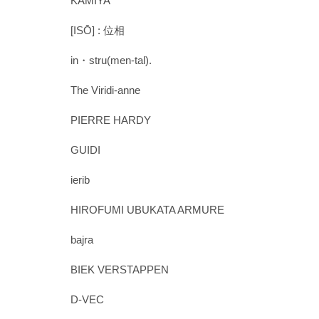
KAMIYA
[ISŌ] : 位相
in・stru(men-tal).
The Viridi-anne
PIERRE HARDY
GUIDI
ierib
HIROFUMI UBUKATA ARMURE
bajra
BIEK VERSTAPPEN
D-VEC