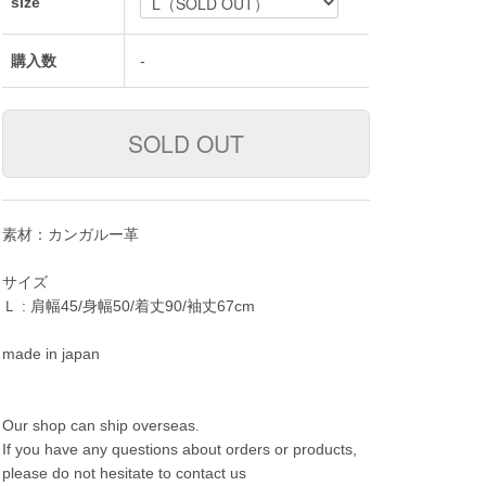
size
購入数
-
素材：カンガルー革
サイズ
Ｌ : 肩幅45/身幅50/着丈90/袖丈67cm
made in japan
Our shop can ship overseas.
If you have any questions about orders or products,
please do not hesitate to contact us