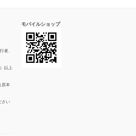
モバイルショップ
行者、
抜）以上
（原本
ださい