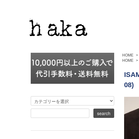
HOME
>
HOME
>
IS
08)