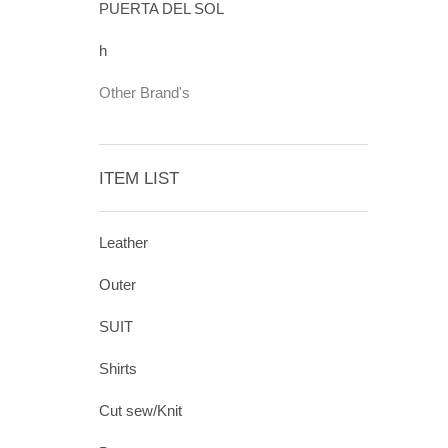
PUERTA DEL SOL
h
Other Brand's
ITEM LIST
Leather
Outer
SUIT
Shirts
Cut sew/Knit