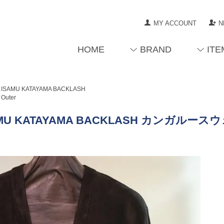
MY ACCOUNT
N
HOME
BRAND
ITE
ISAMU KATAYAMA BACKLASH
Outer
AMU KATAYAMA BACKLASH カンガルー