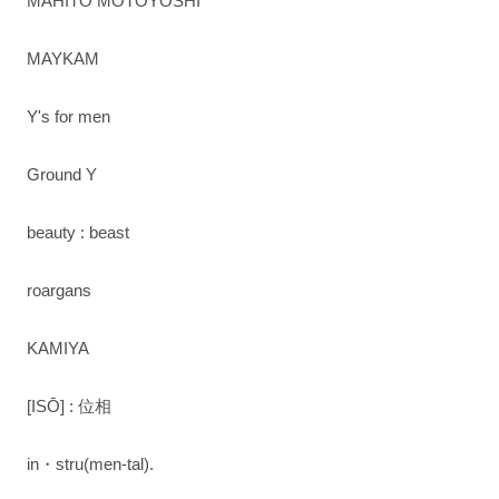
MAHITO MOTOYOSHI
MAYKAM
Y's for men
Ground Y
beauty : beast
roargans
KAMIYA
[ISŌ] : 位相
in・stru(men-tal).