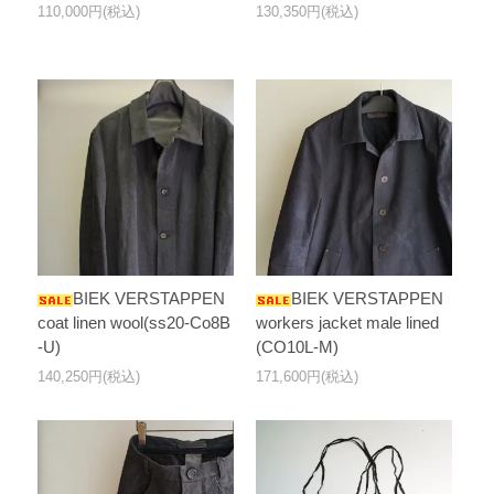
110,000円(税込)
130,350円(税込)
BIEK VERSTAPPEN
BIEK VERSTAPPEN
coat linen wool(ss20-Co8B
workers jacket male lined
-U)
(CO10L-M)
140,250円(税込)
171,600円(税込)