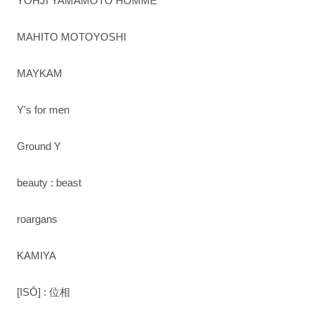
YOHJI YAMAMOTO HOMME
MAHITO MOTOYOSHI
MAYKAM
Y's for men
Ground Y
beauty : beast
roargans
KAMIYA
[ISŌ] : 位相