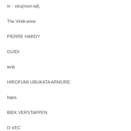
in・stru(men-tal).
The Viridi-anne
PIERRE HARDY
GUIDI
ierib
HIROFUMI UBUKATA ARMURE
bajra
BIEK VERSTAPPEN
D-VEC