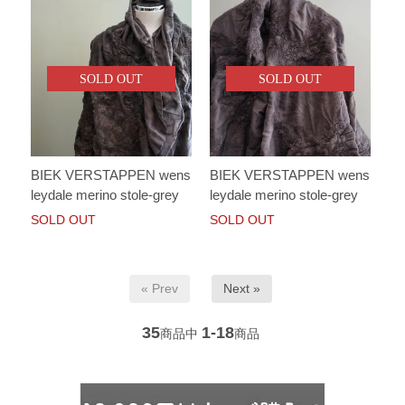
SOLD OUT
SOLD OUT
BIEK VERSTAPPEN wens
BIEK VERSTAPPEN wens
leydale merino stole-grey
leydale merino stole-grey
SOLD OUT
SOLD OUT
« Prev
Next »
35
1-18
商品中
商品