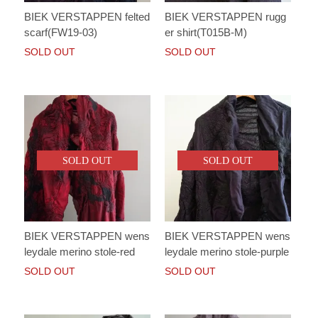
BIEK VERSTAPPEN felted
BIEK VERSTAPPEN rugg
scarf(FW19-03)
er shirt(T015B-M)
SOLD OUT
SOLD OUT
SOLD OUT
SOLD OUT
BIEK VERSTAPPEN wens
BIEK VERSTAPPEN wens
leydale merino stole-red
leydale merino stole-purple
SOLD OUT
SOLD OUT