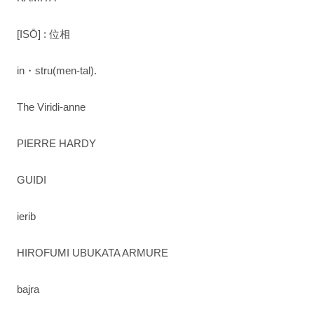
[ISŌ] : 位相
in・stru(men-tal).
The Viridi-anne
PIERRE HARDY
GUIDI
ierib
HIROFUMI UBUKATA ARMURE
bajra