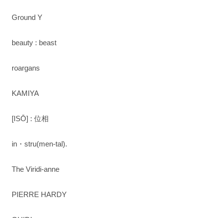
Ground Y
beauty : beast
roargans
KAMIYA
[ISŌ] : 位相
in・stru(men-tal).
The Viridi-anne
PIERRE HARDY