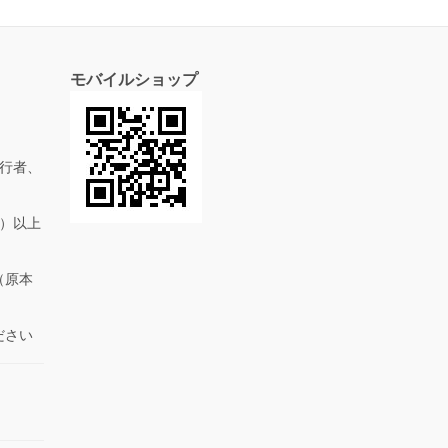
モバイルショップ
行者、
抜）以上
（原本
ださい