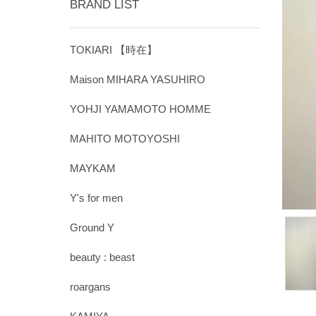
BRAND LIST
TOKIARI 【時在】
Maison MIHARA YASUHIRO
YOHJI YAMAMOTO HOMME
MAHITO MOTOYOSHI
MAYKAM
Y's for men
Ground Y
beauty : beast
roargans