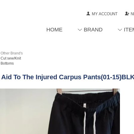
MY ACCOUNT
N
HOME
BRAND
ITE
Other Brand's
Cut sew/Knit
Bottoms
t Aid To The Injured Carpus Pants(01-15)BL