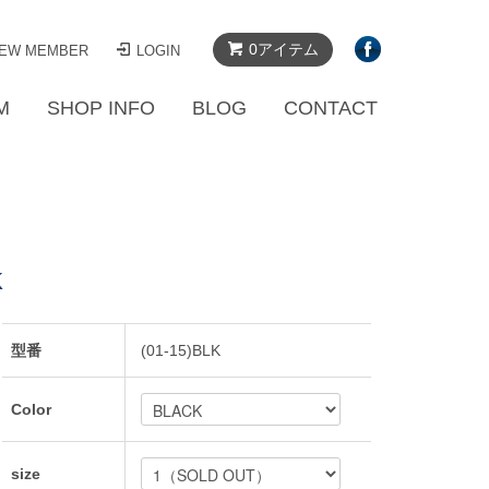
0アイテム
EW MEMBER
LOGIN
M
SHOP INFO
BLOG
CONTACT
K
型番
(01-15)BLK
Color
size