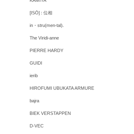
KAMIYA
[ISŌ] : 位相
in・stru(men-tal).
The Viridi-anne
PIERRE HARDY
GUIDI
ierib
HIROFUMI UBUKATA ARMURE
bajra
BIEK VERSTAPPEN
D-VEC