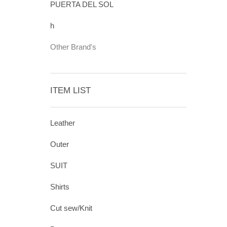
PUERTA DEL SOL
h
Other Brand's
ITEM LIST
Leather
Outer
SUIT
Shirts
Cut sew/Knit