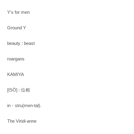
Y's for men
Ground Y
beauty : beast
roargans
KAMIYA
[ISŌ] : 位相
in・stru(men-tal).
The Viridi-anne