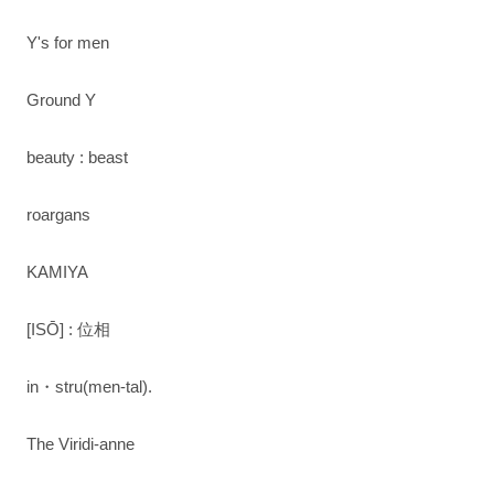
Y's for men
Ground Y
beauty : beast
roargans
KAMIYA
[ISŌ] : 位相
in・stru(men-tal).
The Viridi-anne