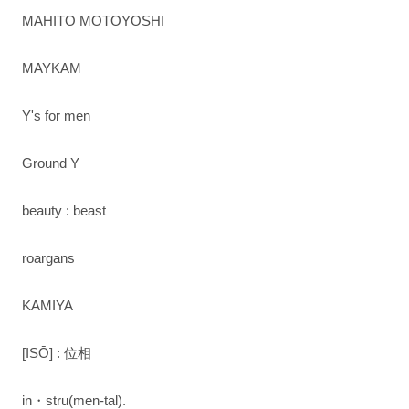
MAHITO MOTOYOSHI
MAYKAM
Y's for men
Ground Y
beauty : beast
roargans
KAMIYA
[ISŌ] : 位相
in・stru(men-tal).