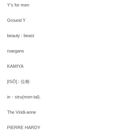
Y's for men
Ground Y
beauty : beast
roargans
KAMIYA
[ISŌ] : 位相
in・stru(men-tal).
The Viridi-anne
PIERRE HARDY