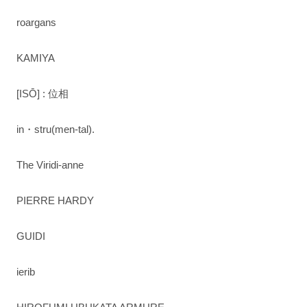
roargans
KAMIYA
[ISŌ] : 位相
in・stru(men-tal).
The Viridi-anne
PIERRE HARDY
GUIDI
ierib