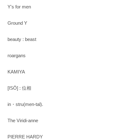
Y's for men
Ground Y
beauty : beast
roargans
KAMIYA
[ISŌ] : 位相
in・stru(men-tal).
The Viridi-anne
PIERRE HARDY