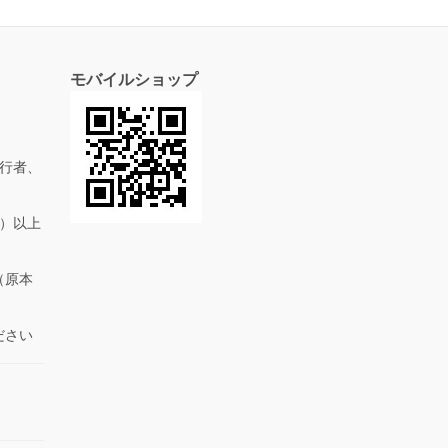
モバイルショップ
行者、
抜）以上
（原本
ださい