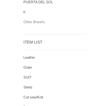
PUERTA DEL SOL
h
Other Brand's
ITEM LIST
Leather
Outer
SUIT
Shirts
Cut sew/Knit