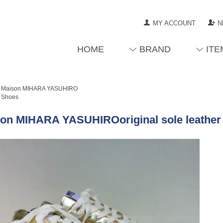
MY ACCOUNT
N
HOME
BRAND
ITE
Maison MIHARA YASUHIRO
Shoes
on MIHARA YASUHIROoriginal sole leathe