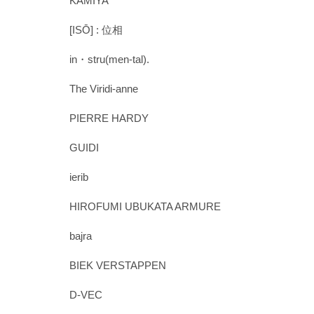
KAMIYA
[ISŌ] : 位相
in・stru(men-tal).
The Viridi-anne
PIERRE HARDY
GUIDI
ierib
HIROFUMI UBUKATA ARMURE
bajra
BIEK VERSTAPPEN
D-VEC