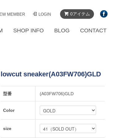
0アイテム
EW MEMBER
LOGIN
M
SHOP INFO
BLOG
CONTACT
r lowcut sneaker(A03FW706)GLD
型番
(A03FW706)GLD
Color
size