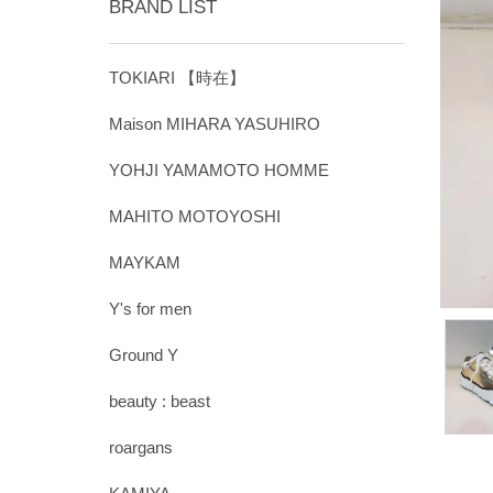
BRAND LIST
TOKIARI 【時在】
Maison MIHARA YASUHIRO
YOHJI YAMAMOTO HOMME
MAHITO MOTOYOSHI
MAYKAM
Y's for men
Ground Y
beauty : beast
roargans