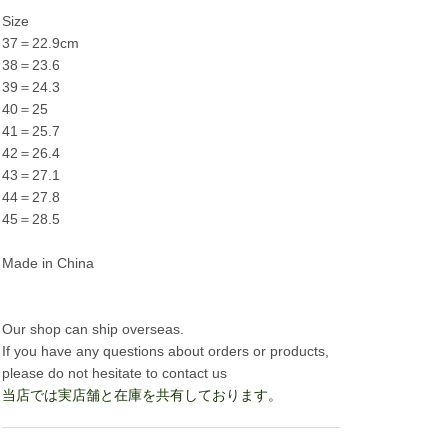
Size
37＝22.9cm
38＝23.6
39＝24.3
40＝25
41＝25.7
42＝26.4
43＝27.1
44＝27.8
45＝28.5
Made in China
Our shop can ship overseas.
If you have any questions about orders or products,
please do not hesitate to contact us
当店では実店舗と在庫を共有しております。