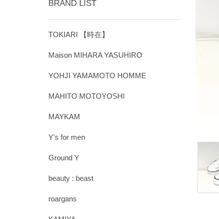
BRAND LIST
TOKIARI 【時在】
Maison MIHARA YASUHIRO
YOHJI YAMAMOTO HOMME
MAHITO MOTOYOSHI
MAYKAM
Y's for men
Ground Y
beauty : beast
roargans