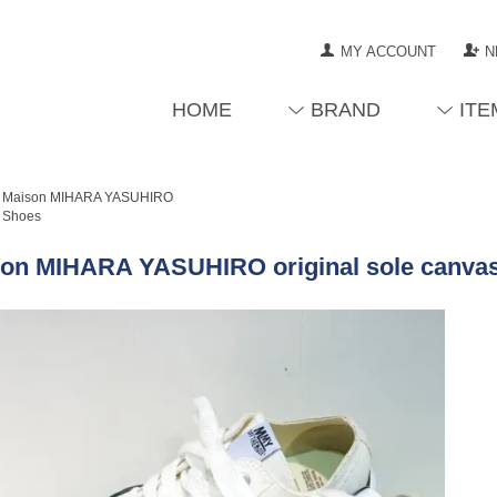
MY ACCOUNT
N
HOME
BRAND
ITE
Maison MIHARA YASUHIRO
Shoes
on MIHARA YASUHIRO original sole canva