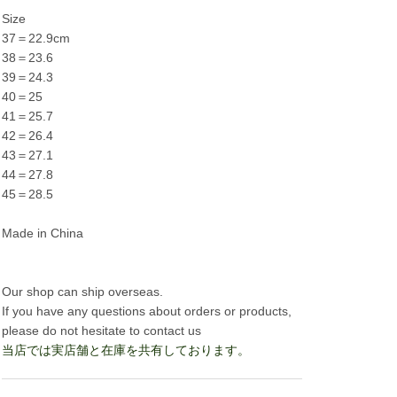
Size
37＝22.9cm
38＝23.6
39＝24.3
40＝25
41＝25.7
42＝26.4
43＝27.1
44＝27.8
45＝28.5
Made in China
Our shop can ship overseas.
If you have any questions about orders or products,
please do not hesitate to contact us
当店では実店舗と在庫を共有しております。