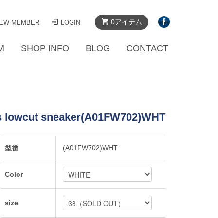
0アイテム
EW MEMBER
LOGIN
M
SHOP INFO
BLOG
CONTACT
s lowcut sneaker(A01FW702)WHT
型番
(A01FW702)WHT
Color
size