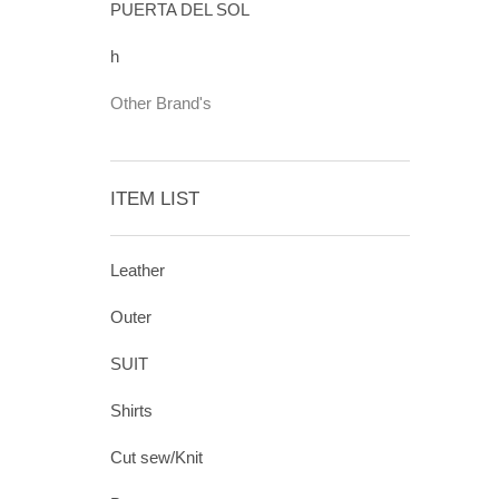
PUERTA DEL SOL
h
Other Brand's
ITEM LIST
Leather
Outer
SUIT
Shirts
Cut sew/Knit