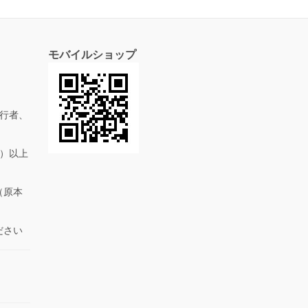
モバイルショップ
行者、
抜）以上
（原本
ださい