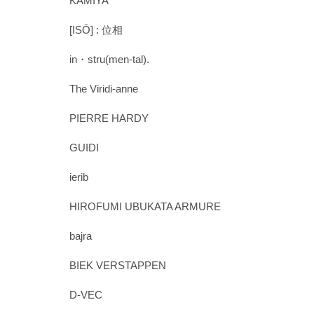
KAMIYA
[ISŌ] : 位相
in・stru(men-tal).
The Viridi-anne
PIERRE HARDY
GUIDI
ierib
HIROFUMI UBUKATA ARMURE
bajra
BIEK VERSTAPPEN
D-VEC