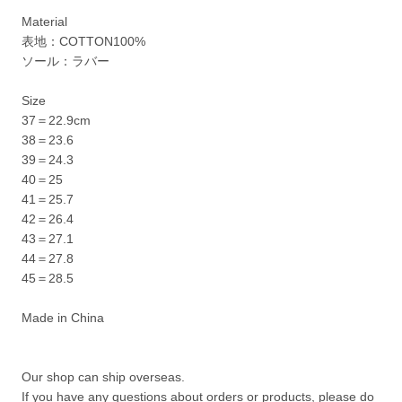
Material
表地：COTTON100%
ソール：ラバー
Size
37＝22.9cm
38＝23.6
39＝24.3
40＝25
41＝25.7
42＝26.4
43＝27.1
44＝27.8
45＝28.5
Made in China
Our shop can ship overseas.
If you have any questions about orders or products, please do