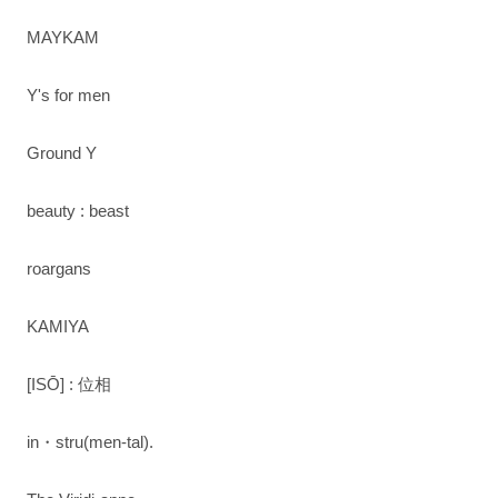
MAYKAM
Y's for men
Ground Y
beauty : beast
roargans
KAMIYA
[ISŌ] : 位相
in・stru(men-tal).