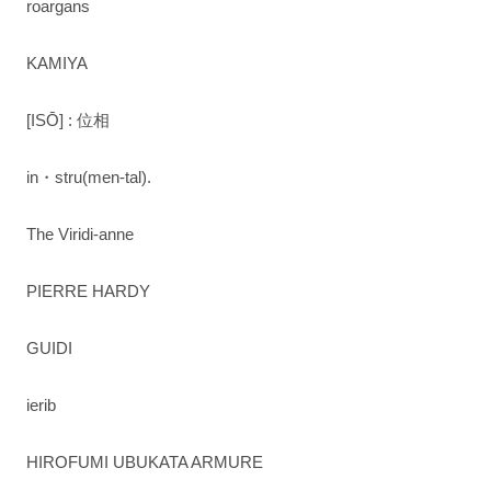
roargans
KAMIYA
[ISŌ] : 位相
in・stru(men-tal).
The Viridi-anne
PIERRE HARDY
GUIDI
ierib
HIROFUMI UBUKATA ARMURE