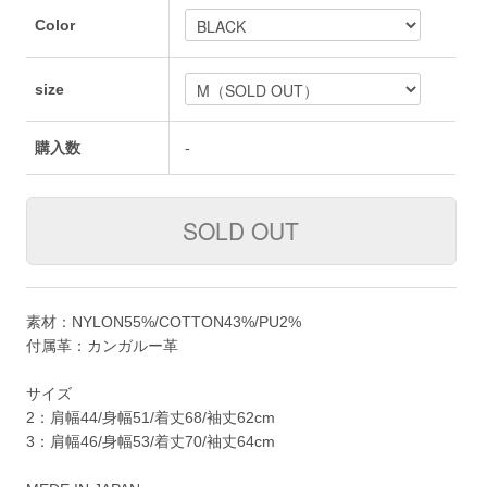
Color
size
購入数
-
素材：NYLON55%/COTTON43%/PU2%
付属革：カンガルー革
サイズ
2：肩幅44/身幅51/着丈68/袖丈62cm
3：肩幅46/身幅53/着丈70/袖丈64cm