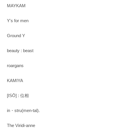
MAYKAM
Y's for men
Ground Y
beauty : beast
roargans
KAMIYA
[ISŌ] : 位相
in・stru(men-tal).
The Viridi-anne