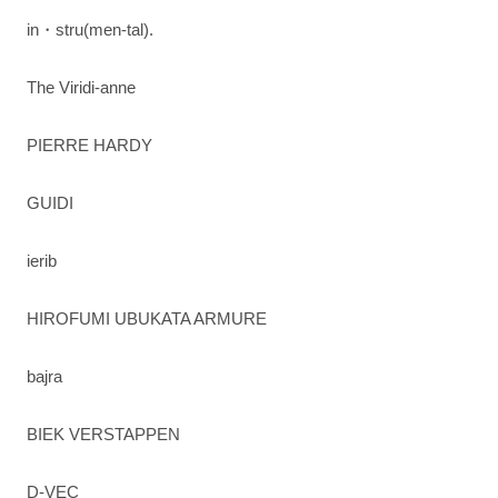
in・stru(men-tal).
The Viridi-anne
PIERRE HARDY
GUIDI
ierib
HIROFUMI UBUKATA ARMURE
bajra
BIEK VERSTAPPEN
D-VEC