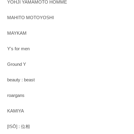
YOHJI YAMAMOTO HOMME
MAHITO MOTOYOSHI
MAYKAM
Y's for men
Ground Y
beauty : beast
roargans
KAMIYA
[ISŌ] : 位相