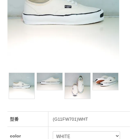
型番
(G11FW701)WHT
color