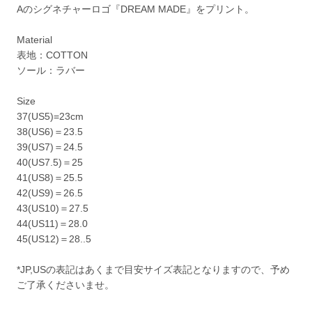
Aのシグネチャーロゴ『DREAM MADE』をプリント。
Material
表地：COTTON
ソール：ラバー
Size
37(US5)=23cm
38(US6)＝23.5
39(US7)＝24.5
40(US7.5)＝25
41(US8)＝25.5
42(US9)＝26.5
43(US10)＝27.5
44(US11)＝28.0
45(US12)＝28..5
*JP,USの表記はあくまで目安サイズ表記となりますので、予め
ご了承くださいませ。