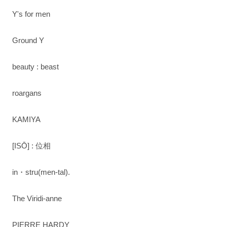
Y's for men
Ground Y
beauty : beast
roargans
KAMIYA
[ISŌ] : 位相
in・stru(men-tal).
The Viridi-anne
PIERRE HARDY