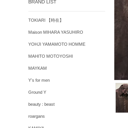
BRAND LIST
TOKIARI 【時在】
Maison MIHARA YASUHIRO
YOHJI YAMAMOTO HOMME
MAHITO MOTOYOSHI
MAYKAM
Y's for men
Ground Y
beauty : beast
roargans