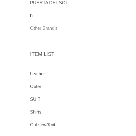
PUERTA DEL SOL
h
Other Brand's
ITEM LIST
Leather
Outer
SUIT
Shirts
Cut sew/Knit