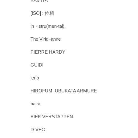
KAMIYA
[ISŌ] : 位相
in・stru(men-tal).
The Viridi-anne
PIERRE HARDY
GUIDI
ierib
HIROFUMI UBUKATA ARMURE
bajra
BIEK VERSTAPPEN
D-VEC