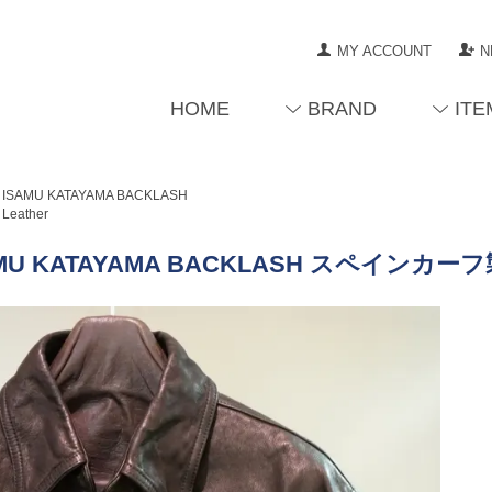
MY ACCOUNT
N
HOME
BRAND
ITE
ISAMU KATAYAMA BACKLASH
Leather
MU KATAYAMA BACKLASH スペインカーフ