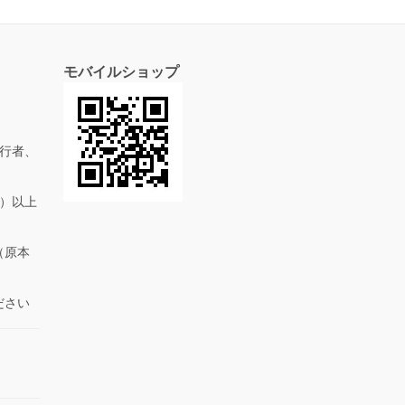
モバイルショップ
行者、
抜）以上
（原本
ださい