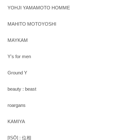
YOHJI YAMAMOTO HOMME
MAHITO MOTOYOSHI
MAYKAM
Y's for men
Ground Y
beauty : beast
roargans
KAMIYA
[ISŌ] : 位相