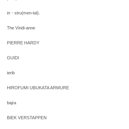
in・stru(men-tal).
The Viridi-anne
PIERRE HARDY
GUIDI
ierib
HIROFUMI UBUKATA ARMURE
bajra
BIEK VERSTAPPEN