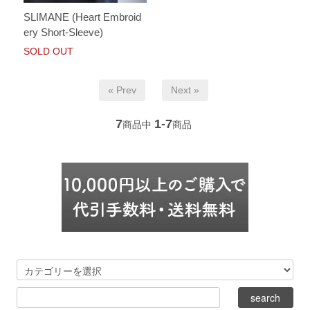
SLIMANE (Heart Embroid
ery Short-Sleeve)
SOLD OUT
« Prev
Next »
7
1-7
商品中
商品