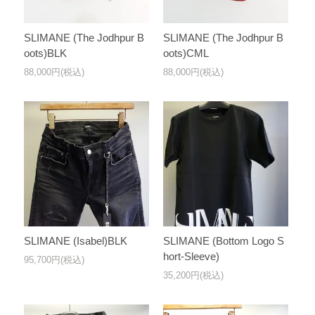
SLIMANE (The Jodhpur B
SLIMANE (The Jodhpur B
oots)BLK
oots)CML
88,000円(税込)
88,000円(税込)
SLIMANE (Isabel)BLK
SLIMANE (Bottom Logo S
hort-Sleeve)
95,700円(税込)
35,200円(税込)