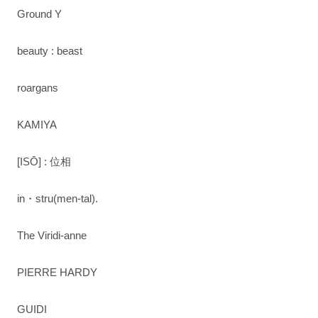
Ground Y
beauty : beast
roargans
KAMIYA
[ISŌ] : 位相
in・stru(men-tal).
The Viridi-anne
PIERRE HARDY
GUIDI