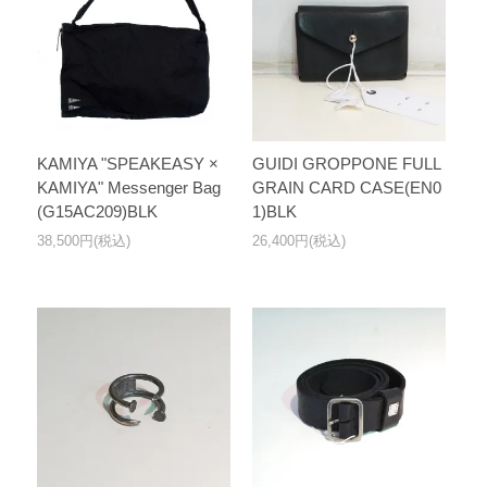
KAMIYA "SPEAKEASY ×
GUIDI GROPPONE FULL
KAMIYA" Messenger Bag
GRAIN CARD CASE(EN0
(G15AC209)BLK
1)BLK
38,500円(税込)
26,400円(税込)