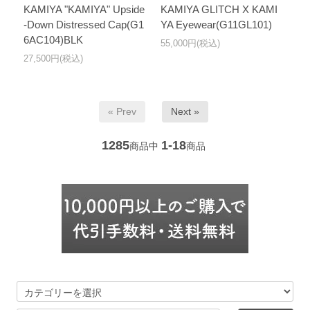
KAMIYA "KAMIYA" Upside
KAMIYA GLITCH X KAMI
-Down Distressed Cap(G1
YA Eyewear(G11GL101)
6AC104)BLK
55,000円(税込)
27,500円(税込)
« Prev
Next »
1285
1-18
商品中
商品