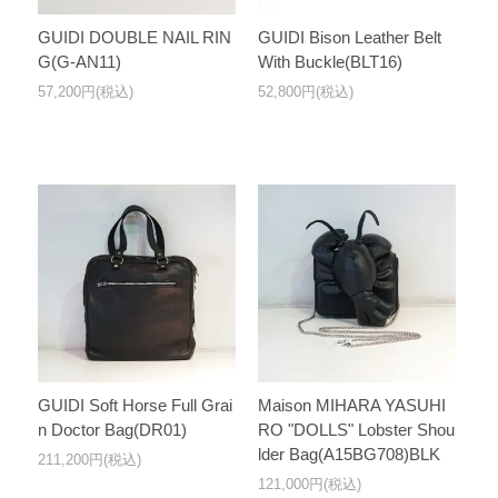
GUIDI DOUBLE NAIL RIN
GUIDI Bison Leather Belt
G(G-AN11)
With Buckle(BLT16)
57,200円(税込)
52,800円(税込)
GUIDI Soft Horse Full Grai
Maison MIHARA YASUHI
n Doctor Bag(DR01)
RO "DOLLS" Lobster Shou
lder Bag(A15BG708)BLK
211,200円(税込)
121,000円(税込)