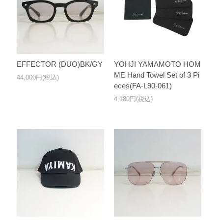
EFFECTOR (DUO)BK/GY
YOHJI YAMAMOTO HOM
ME Hand Towel Set of 3 Pi
44,000円(税込)
eces(FA-L90-061)
4,180円(税込)