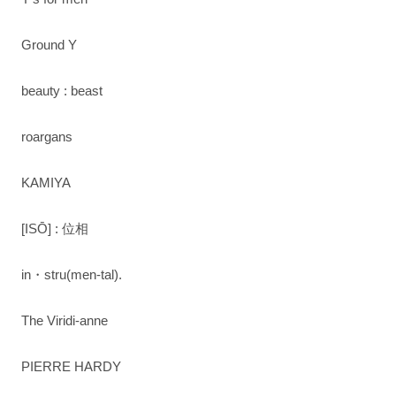
Ground Y
beauty : beast
roargans
KAMIYA
[ISŌ] : 位相
in・stru(men-tal).
The Viridi-anne
PIERRE HARDY