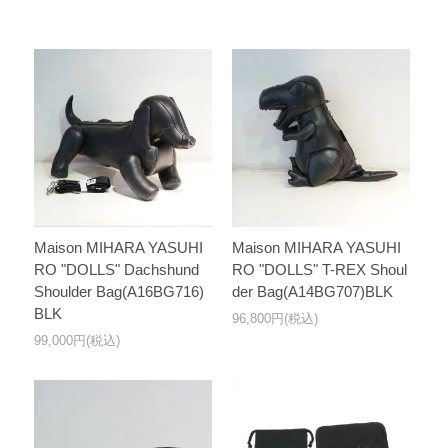
Maison MIHARA YASUHI
Maison MIHARA YASUHI
RO "DOLLS" Dachshund
RO "DOLLS" T-REX Shoul
Shoulder Bag(A16BG716)
der Bag(A14BG707)BLK
BLK
96,800円(税込)
99,000円(税込)