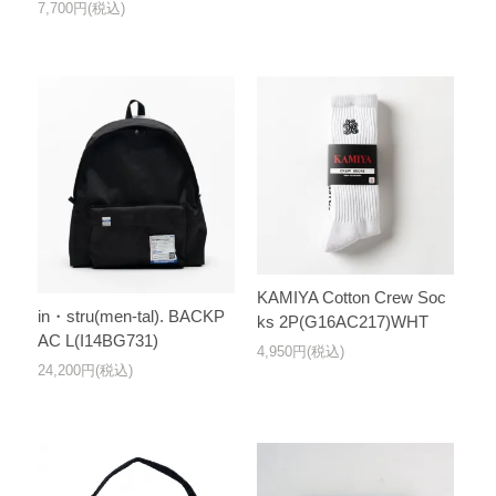
7,700円(税込)
KAMIYA Cotton Crew Soc
in・stru(men-tal). BACKP
ks 2P(G16AC217)WHT
AC L(I14BG731)
4,950円(税込)
24,200円(税込)