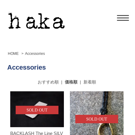
HOME
>
Accessories
Accessories
おすすめ順
|
価格順
|
新着順
SOLD OUT
SOLD OUT
BACKLASH The Line SILV