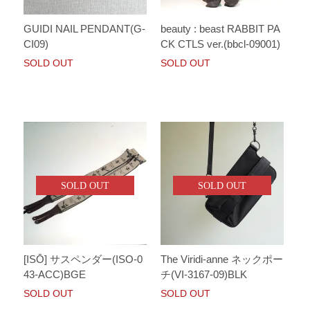
GUIDI NAIL PENDANT(G-
beauty : beast RABBIT PA
CI09)
CK CTLS ver.(bbcl-09001)
SOLD OUT
SOLD OUT
SOLD OUT
SOLD OUT
[ISŌ] サスペンダー(ISO-0
The Viridi-anne ネックポー
43-ACC)BGE
チ(VI-3167-09)BLK
SOLD OUT
SOLD OUT