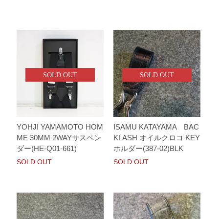
SOLD OUT
SOLD OUT
YOHJI YAMAMOTO HOM
ISAMU KATAYAMA BAC
ME 30MM 2WAYサスペン
KLASH オイルクロコ KEY
ダー(HE-Q01-661)
ホルダー(387-02)BLK
SOLD OUT
SOLD OUT