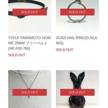
SOLD OUT
SOLD OUT
YOHJI YAMAMOTO HOM
GUIDI NAIL RING(G-NLA
ME 25MM フリーベルト
N01)
(HE-F02-766)
SOLD OUT
SOLD OUT
SOLD OUT
SOLD OUT