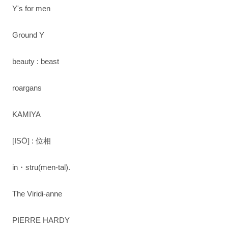
Y's for men
Ground Y
beauty : beast
roargans
KAMIYA
[ISŌ] : 位相
in・stru(men-tal).
The Viridi-anne
PIERRE HARDY