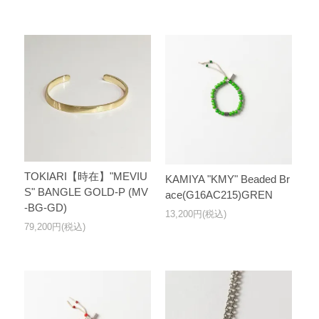
TOKIARI【時在】"MEVIU
KAMIYA "KMY" Beaded Br
S" BANGLE GOLD-P (MV
ace(G16AC215)GREN
-BG-GD)
13,200円(税込)
79,200円(税込)