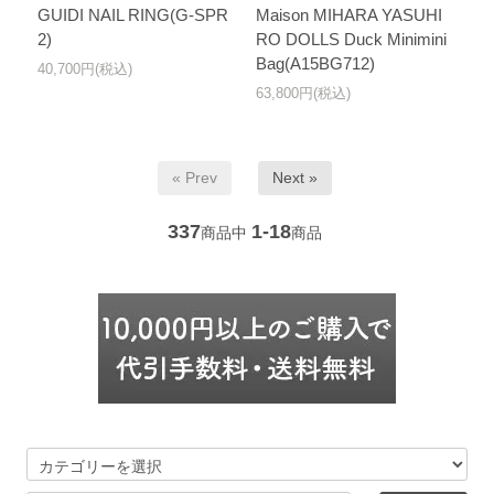
GUIDI NAIL RING(G-SPR
Maison MIHARA YASUHI
2)
RO DOLLS Duck Minimini
Bag(A15BG712)
40,700円(税込)
63,800円(税込)
« Prev
Next »
337
1-18
商品中
商品