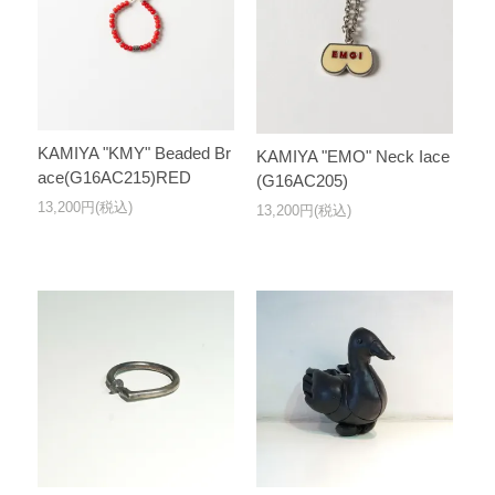
KAMIYA "KMY" Beaded Br
KAMIYA "EMO" Neck Iace
ace(G16AC215)RED
(G16AC205)
13,200円(税込)
13,200円(税込)