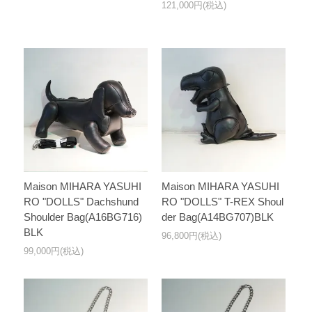
121,000円(税込)
Maison MIHARA YASUHI
Maison MIHARA YASUHI
RO "DOLLS" Dachshund
RO "DOLLS" T-REX Shoul
Shoulder Bag(A16BG716)
der Bag(A14BG707)BLK
BLK
96,800円(税込)
99,000円(税込)