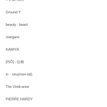
Ground Y
beauty : beast
roargans
KAMIYA
[ISŌ] : 位相
in・stru(men-tal).
The Viridi-anne
PIERRE HARDY