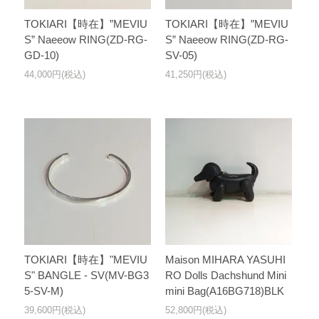
TOKIARI【時在】”MEVIU
TOKIARI【時在】”MEVIU
S” Naeeow RING(ZD-RG-
S” Naeeow RING(ZD-RG-
GD-10)
SV-05)
44,000円(税込)
41,250円(税込)
TOKIARI【時在】"MEVIU
Maison MIHARA YASUHI
S" BANGLE - SV(MV-BG3
RO Dolls Dachshund Mini
5-SV-M)
mini Bag(A16BG718)BLK
39,600円(税込)
52,800円(税込)