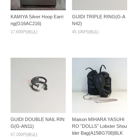
KAMIYA Silver Hoop Earri
GUIDI TRIPLE RING(G-A
ng(G16AC216)
N42)
17,600円(税込)
45,100円(税込)
GUIDI DOUBLE NAIL RIN
Maison MIHARA YASUHI
G(G-AN11)
RO "DOLLS" Lobster Shou
lder Bag(A15BG708)BLK
57,200円(税込)