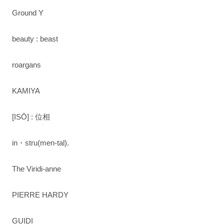
Ground Y
beauty : beast
roargans
KAMIYA
[ISŌ] : 位相
in・stru(men-tal).
The Viridi-anne
PIERRE HARDY
GUIDI