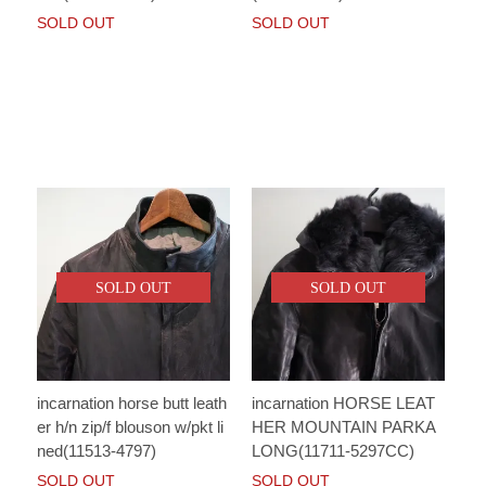
SOLD OUT
SOLD OUT
SOLD OUT
SOLD OUT
incarnation horse butt leath
incarnation HORSE LEAT
er h/n zip/f blouson w/pkt li
HER MOUNTAIN PARKA
ned(11513-4797)
LONG(11711-5297CC)
SOLD OUT
SOLD OUT