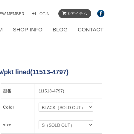
0アイテム
EW MEMBER
LOGIN
M
SHOP INFO
BLOG
CONTACT
w/pkt lined(11513-4797)
型番
(11513-4797)
Color
size