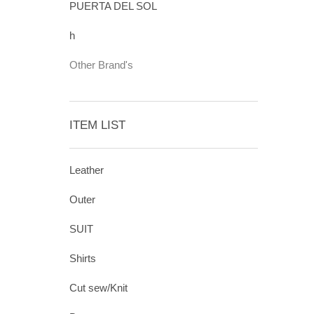
PUERTA DEL SOL
h
Other Brand's
ITEM LIST
Leather
Outer
SUIT
Shirts
Cut sew/Knit