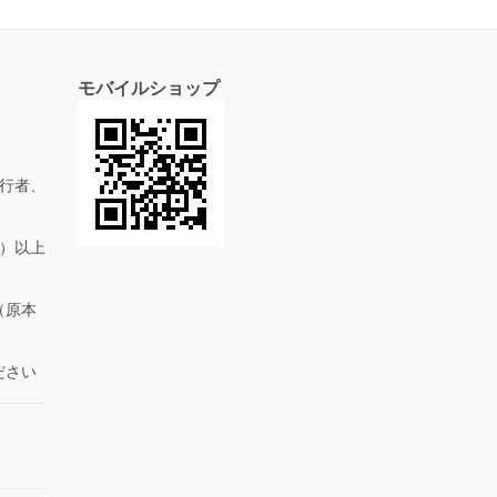
モバイルショップ
行者、
抜）以上
（原本
ださい