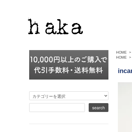
HOME
>
HOME
>
inca