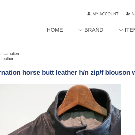
MY ACCOUNT
N
HOME
BRAND
ITE
incarnation
Leather
rnation horse butt leather h/n zip/f blouson 