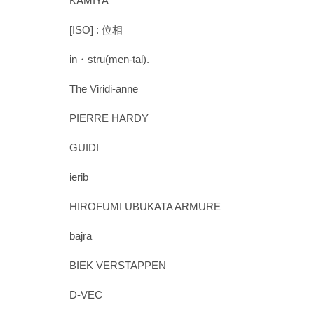
KAMIYA
[ISŌ] : 位相
in・stru(men-tal).
The Viridi-anne
PIERRE HARDY
GUIDI
ierib
HIROFUMI UBUKATA ARMURE
bajra
BIEK VERSTAPPEN
D-VEC