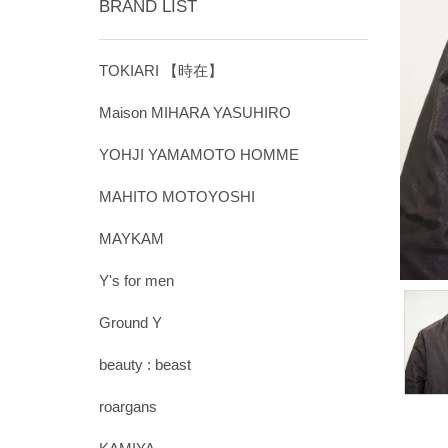
BRAND LIST
TOKIARI 【時在】
Maison MIHARA YASUHIRO
YOHJI YAMAMOTO HOMME
MAHITO MOTOYOSHI
MAYKAM
Y's for men
Ground Y
beauty : beast
roargans