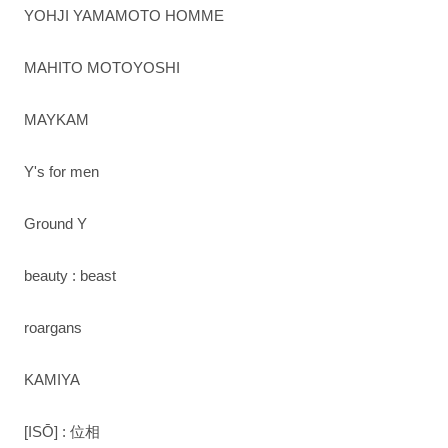
YOHJI YAMAMOTO HOMME
MAHITO MOTOYOSHI
MAYKAM
Y's for men
Ground Y
beauty : beast
roargans
KAMIYA
[ISŌ] : 位相