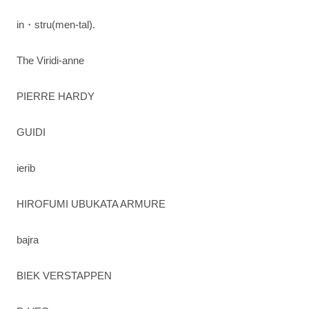
in・stru(men-tal).
The Viridi-anne
PIERRE HARDY
GUIDI
ierib
HIROFUMI UBUKATA ARMURE
bajra
BIEK VERSTAPPEN