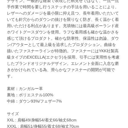
デザイン。一般的な縫製で表現した柄見せではなく、一点一点
手作業で時間を要し行うステッチの手法を用いることにより、
レザーへのダメージを最小限に抑え且つ、長年着用いただいて
いても針穴からのダウンの抜けを限りなく防ぎ、長く温かく着
用いただける利点があります。充填物には最高級ポーランド産
ホワイトグースダウンを使用。ラフな着用感も確かな温かさを
感じて頂けるプロダクト。確かな防寒性、保温性は勿論、ダウ
ン/アウターとして最上級を追求したプロダクション。曲線を
描いたファスナーラインが特徴的。ファスナーにはYKK社製高
級タイプのEXCELLA(エクセラ)を採用、引手には実用性を考慮
したブランドオリジナルデザイン。エレメント全面に入念な磨
きがかけられている為、滑らかなファスナーの開閉が可能で
す。
素材：カンガルー革
裏地：ポリエステル100%
中綿：ダウン93%/フェザー7%
サイズ
XXL : 肩幅49/身幅54/着丈66/袖丈68cm
XXXL : 肩幅51/身幅55/着丈68/袖丈70cm