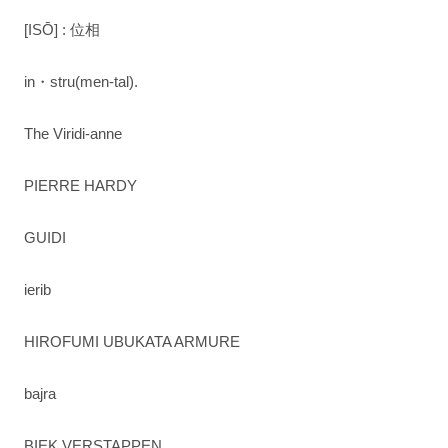
[ISŌ] : 位相
in・stru(men-tal).
The Viridi-anne
PIERRE HARDY
GUIDI
ierib
HIROFUMI UBUKATA ARMURE
bajra
BIEK VERSTAPPEN