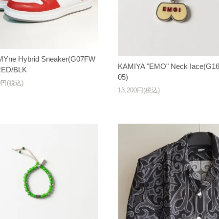
MYne Hybrid Sneaker(G07FW
KAMIYA "EMO" Neck Iace(G1
RED/BLK
05)
50円(税込)
13,200円(税込)