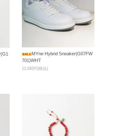
MYne Hybrid Sneaker(G07FW
P(G1
701)WHT
12,650円(税込)