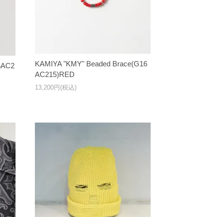
KAMIYA "KMY" Beaded Brace(G16
6AC2
AC215)RED
13,200円(税込)