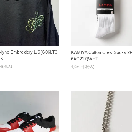
Myne Embroidery L/S(G06LT3
KAMIYA Cotton Crew Socks 2
LK
6AC217)WHT
0円(税込)
4,950円(税込)