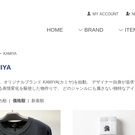
MY ACCOUNT
N
HOME
BRAND
ITE
>
KAMIYA
IYA
3年、オリジナルブランド KAMIYA(カミヤ)を始動。 デザイナー自身
る表情変化を駆使した物作りで、 どのジャンルにも属さない独特なアイ
め順
|
価格順
|
新着順