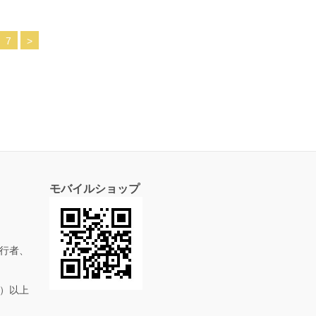
7
>
モバイルショップ
行者、
抜）以上