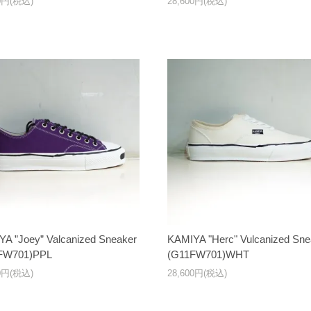
00円(税込)
28,600円(税込)
A ”Joey” Valcanized Sneaker
KAMIYA "Herc" Vulcanized Sne
FW701)PPL
(G11FW701)WHT
00円(税込)
28,600円(税込)