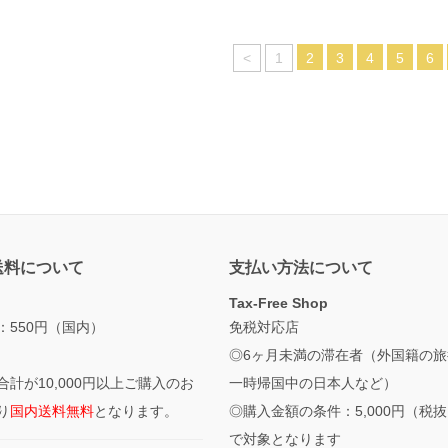
<
1
2
3
4
5
6
送料について
支払い方法について
Tax-Free Shop
：550円（国内）
免税対応店
◎6ヶ月未満の滞在者（外国籍の旅
合計が10,000円以上ご購入のお
一時帰国中の日本人など）
り
国内送料無料
となります。
◎購入金額の条件：5,000円（税
で対象となります