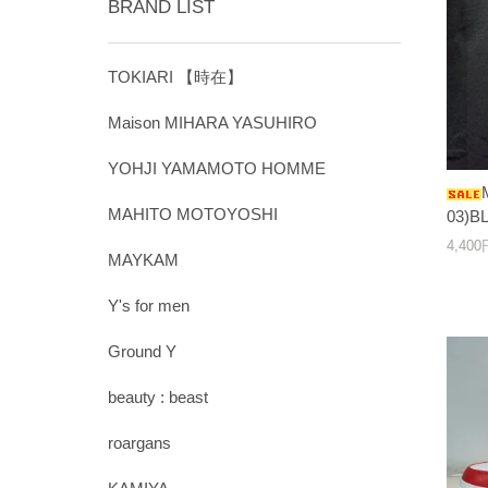
BRAND LIST
TOKIARI 【時在】
Maison MIHARA YASUHIRO
YOHJI YAMAMOTO HOMME
MAHITO MOTOYOSHI
03)B
4,40
MAYKAM
Y's for men
Ground Y
beauty : beast
roargans