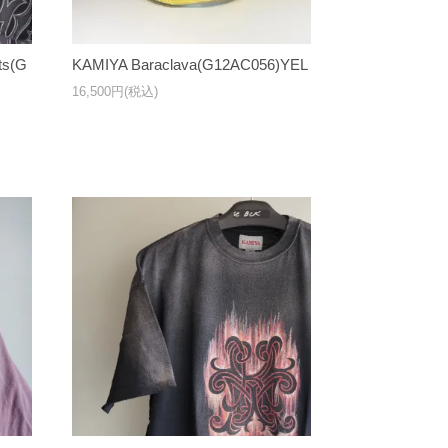
ts(G
KAMIYA Baraclava(G12AC056)YEL
16,500円(税込)