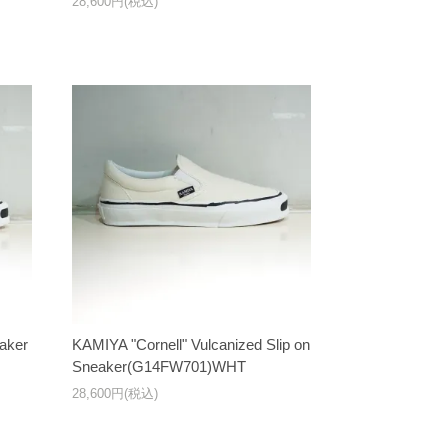
28,600円(税込)
aker
KAMIYA "Cornell" Vulcanized Slip on
Sneaker(G14FW701)WHT
28,600円(税込)