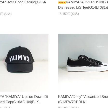
A Silver Hoop Earring(G16A
KAMIYA "ADVERTISING 
)
Distressed L/S Tee(G14LT081
00円(税込)
18,150円(税込)
YA "KAMIYA" Upside-Down Di
KAMIYA ”Joey” Valcanized Sne
ssed Cap(G16AC104)BLK
(G13FW701)BLK