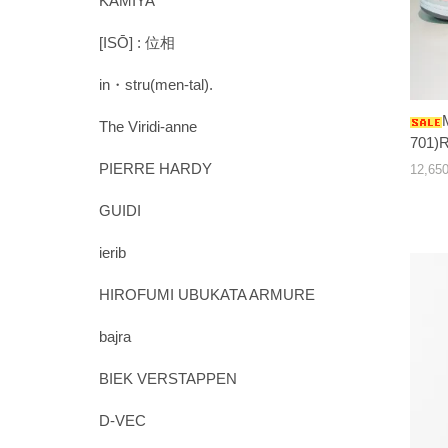
KAMIYA
[ISŌ] : 位相
in・stru(men-tal).
The Viridi-anne
701)
PIERRE HARDY
12,6
GUIDI
ierib
HIROFUMI UBUKATA ARMURE
bajra
BIEK VERSTAPPEN
D-VEC