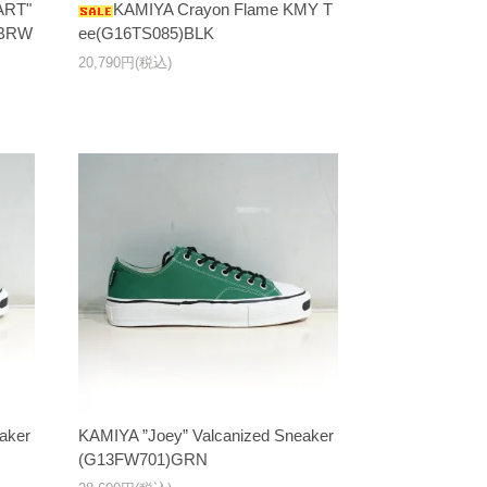
ART"
KAMIYA Crayon Flame KMY T
)BRW
ee(G16TS085)BLK
20,790円(税込)
aker
KAMIYA ”Joey” Valcanized Sneaker
(G13FW701)GRN