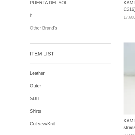
PUERTA DEL SOL
KAMIY
C216
h
17,6
Other Brand's
ITEM LIST
Leather
Outer
SUIT
Shirts
KAMI
Cut sew/Knit
stre