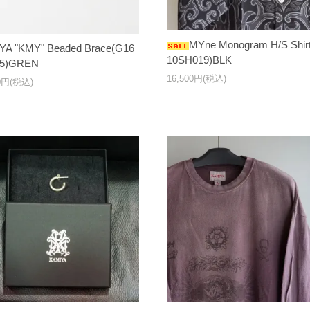
MYne Monogram H/S Shir
YA "KMY" Beaded Brace(G16
10SH019)BLK
5)GREN
16,500円(税込)
00円(税込)