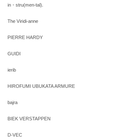
in・stru(men-tal).
The Viridi-anne
PIERRE HARDY
GUIDI
ierib
HIROFUMI UBUKATA ARMURE
bajra
BIEK VERSTAPPEN
D-VEC