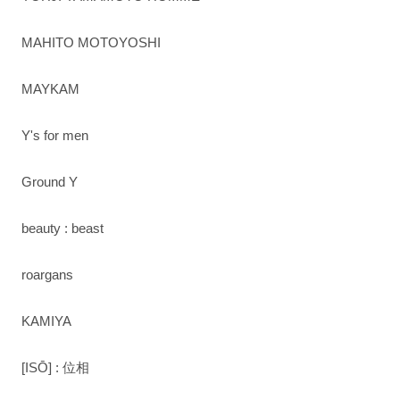
MAHITO MOTOYOSHI
MAYKAM
Y's for men
Ground Y
beauty : beast
roargans
KAMIYA
[ISŌ] : 位相