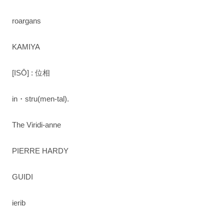
roargans
KAMIYA
[ISŌ] : 位相
in・stru(men-tal).
The Viridi-anne
PIERRE HARDY
GUIDI
ierib