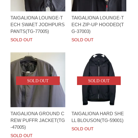
TAIGALIONA LOUNGE-T
TAIGALIONA LOUNGE-T
ECH SWAET JODHPURS
ECH ZIP-UP HOODED(T
PANTS(TG-77005)
G-37003)
SOLD OUT
SOLD OUT
SOLD OUT
SOLD OUT
TAIGALIONA GROUND C
TAIGALIONA HARD SHE
REW PUFFR JACKET(TG
LL BLOUSON(TG-59001)
-47005)
SOLD OUT
SOLD OUT