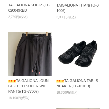
TAIGALIONA SOCKS(TL-
TAIGALIONA TITAN(TG-0
02004)RED
1006)
2,750円(税込)
3,300円(税込)
TAIGALIONA LOUN
TAIGALIONA TABI-S
GE-TECH SUPER WIDE
NEAKER(TG-01013)
PANTS(TG-77007)
18,700円(税込)
18,100円(税込)