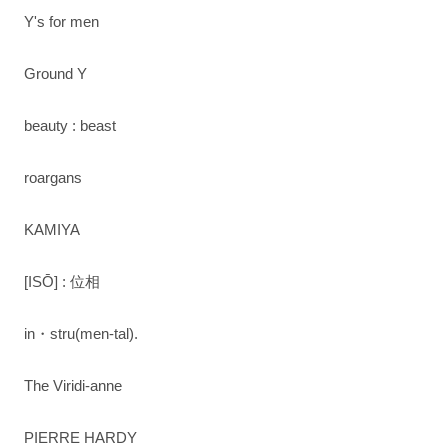
Y's for men
Ground Y
beauty : beast
roargans
KAMIYA
[ISŌ] : 位相
in・stru(men-tal).
The Viridi-anne
PIERRE HARDY