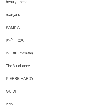
beauty : beast
roargans
KAMIYA
[ISŌ] : 位相
in・stru(men-tal).
The Viridi-anne
PIERRE HARDY
GUIDI
ierib