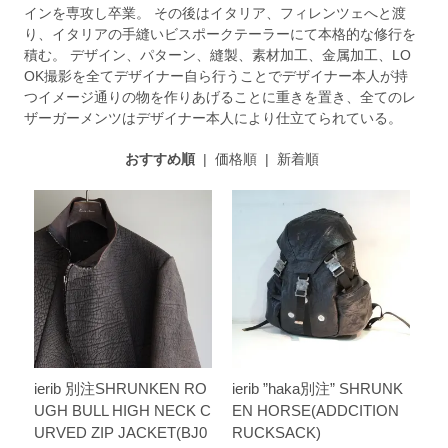
インを専攻し卒業。 その後はイタリア、フィレンツェへと渡
り、イタリアの手縫いビスポークテーラーにて本格的な修行を
積む。 デザイン、パターン、縫製、素材加工、金属加工、LO
OK撮影を全てデザイナー自ら行うことでデザイナー本人が持
つイメージ通りの物を作りあげることに重きを置き、全てのレ
ザーガーメンツはデザイナー本人により仕立てられている。
おすすめ順
|
価格順
|
新着順
ierib 別注SHRUNKEN RO
ierib ”haka別注” SHRUNK
UGH BULL HIGH NECK C
EN HORSE(ADDCITION
URVED ZIP JACKET(BJ0
RUCKSACK)