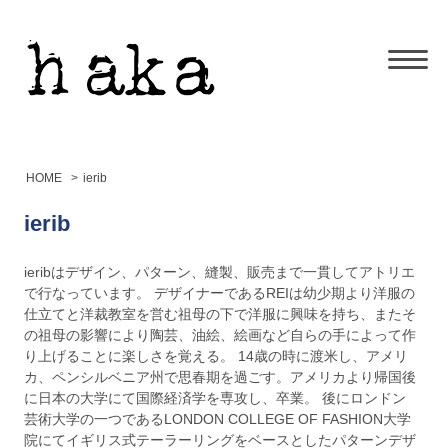
HOME
>
ierib
ierib
ieribはデザイン、パターン、縫製、販売まで一貫してアトリエ
で行なっています。 デザイナーであるREIは幼少期より洋服の
仕立てと洋裁教室を営む祖母の下で洋服に興味を持ち、またそ
の祖母の影響により陶芸、油絵、絵画など自らの手によって作
り上げることに楽しさを覚える。 14歳の時に渡米し、アメリ
カ、ペンシルベニア州で思春期を過ごす。アメリカより帰国後
に日本の大学にて国際経済学を専攻し、卒業。 後にロンドン
芸術大学の一つであるLONDON COLLEGE OF FASHION大学
院にてイギリス式テーラーリングをベースとしたパターンデザ