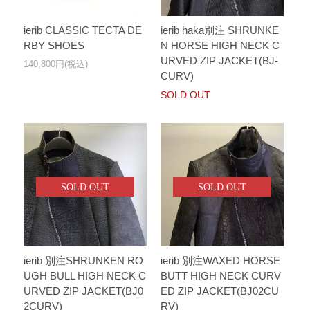
ierib CLASSIC TECTA DE
ierib haka別注 SHRUNKE
RBY SHOES
N HORSE HIGH NECK C
URVED ZIP JACKET(BJ-
140,800円(税込)
CURV)
SOLD OUT
SOLD OUT
SOLD OUT
ierib 別注SHRUNKEN RO
ierib 別注WAXED HORSE
UGH BULL HIGH NECK C
BUTT HIGH NECK CURV
URVED ZIP JACKET(BJ0
ED ZIP JACKET(BJ02CU
2CURV)
RV)